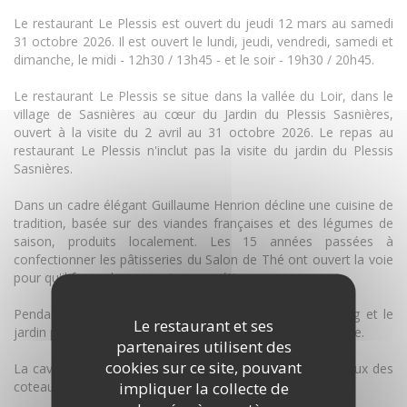
Le restaurant Le Plessis est ouvert du jeudi 12 mars au samedi
31 octobre 2026. Il est ouvert le lundi, jeudi, vendredi, samedi et
dimanche, le midi - 12h30 / 13h45 - et le soir - 19h30 / 20h45.
Le restaurant Le Plessis se situe dans la vallée du Loir, dans le
village de Sasnières au cœur du Jardin du Plessis Sasnières,
ouvert à la visite du 2 avril au 31 octobre 2026. Le repas au
restaurant Le Plessis n'inclut pas la visite du jardin du Plessis
Sasnières.
Dans un cadre élégant Guillaume Henrion décline une cuisine de
tradition, basée sur des viandes françaises et des légumes de
saison, produits localement. Les 15 années passées à
confectionner les pâtisseries du Salon de Thé ont ouvert la voie
pour qu'il fasse de sa passion un métier.
Pendant la belle saison, une terrasse ouverte sur l'étang et le
Le restaurant et ses
jardin permet de déjeuner et dîner, immergé dans la nature.
partenaires utilisent des
cookies sur ce site, pouvant
La cave met en avant les vins de Loire dont les vins locaux des
impliquer la collecte de
coteaux du Vendômois.