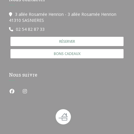
3 allée Rosamée Henrion - 3 allée Rosamée Henrion
((ouvre une nouvelle fenêtre))
41310 SASNIERES
02 54 82 87 33
RÉSERVER
BONS CADEAUX
Nous suivre
Facebook ((ouvre une nouvelle fenêtre))
Instagram ((ouvre une nouvelle fenêtre))