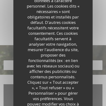
données à caractère
personnel. Les cookies dits «
nécessaires » sont
obligatoires et installés par
défaut. D'autres cookies
DÉCOUVRIR LE LIEU
facultatifs nécessitent votre
consentement. Ces cookies
facultatifs servent à
analyser votre navigation,
mesurer l'audience du site,
Découvrir notre carte
proposer des
fonctionnalités (ex : en lien
avec les réseaux sociaux) ou
DÉCOUVRIR NOTRE CARTE
afficher des publicités ou
contenus personnalisés.
Cliquez sur « Tout accepter
», « Tout refuser » ou «
Personnaliser » pour gérer
vos préférences. Vous
pouvez modifier vos choix à