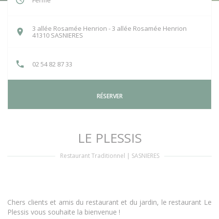
Fermé
3 allée Rosamée Henrion - 3 allée Rosamée Henrion
((ouvre une nouvelle fenêtre))
41310 SASNIERES
02 54 82 87 33
RÉSERVER
LE PLESSIS
Restaurant Traditionnel
|
SASNIERES
Chers clients et amis du restaurant et du jardin, le restaurant Le
Plessis vous souhaite la bienvenue !