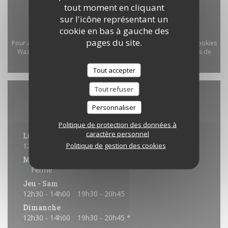
tout moment en cliquant
sur l'icône représentant un
cookie en bas à gauche des
pages du site.
Pour afficher la carte interactive Waze, vous devez accepter les cookies
Waze Map (Google). Ces cookies peuvent collecter des données de
navigation et de localisation.
Autoriser
Tout accepter
Tout refuser
Infos pratiques
Personnaliser
Horaires
Politique de protection des données à
caractère personnel
Lundi
Politique de gestion des cookies
12h30 - 14h00
19h30 - 20h45 *
•
Mar
-
Mer
Fermé
Jeu
-
Sam
12h30 - 14h00
19h30 - 20h45
•
Dimanche
12h30 - 14h00
19h30 - 20h45 *
•