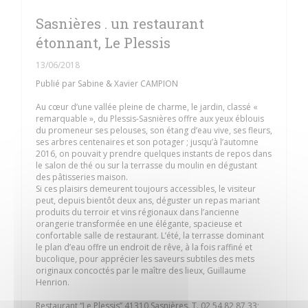
Sasnières . un restaurant
étonnant, Le Plessis
13/06/2018
Publié par Sabine & Xavier CAMPION
Au cœur d’une vallée pleine de charme, le jardin, classé «
remarquable », du Plessis-Sasnières offre aux yeux éblouis
du promeneur ses pelouses, son étang d’eau vive, ses fleurs,
ses arbres centenaires et son potager ; jusqu’à l’automne
2016, on pouvait y prendre quelques instants de repos dans
le salon de thé ou sur la terrasse du moulin en dégustant
des pâtisseries maison.
Si ces plaisirs demeurent toujours accessibles, le visiteur
peut, depuis bientôt deux ans, déguster un repas mariant
produits du terroir et vins régionaux dans l’ancienne
orangerie transformée en une élégante, spacieuse et
confortable salle de restaurant. L’été, la terrasse dominant
le plan d’eau offre un endroit de rêve, à la fois raffiné et
bucolique, pour apprécier les saveurs subtiles des mets
originaux concoctés par le maître des lieux, Guillaume
Henrion.
Restaurant “Le Plessis” 41310 Sasnières. T. 02 54 82 87 33;