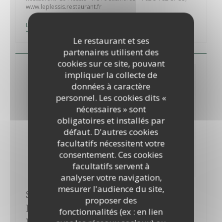
www.leplessis.restaurant.fr
((OUVRE UNE NOUVELLE FENÊTRE))
LIRE L'ARTICLE
Le restaurant et ses
partenaires utilisent des
cookies sur ce site, pouvant
impliquer la collecte de
données à caractère
personnel. Les cookies dits «
nécessaires » sont
obligatoires et installés par
défaut. D'autres cookies
facultatifs nécessitent votre
consentement. Ces cookies
facultatifs servent à
analyser votre navigation,
mesurer l'audience du site,
SASNIÈRES : UN TOUT NOUVEAU
proposer des
RESTAURANT, LE PLESSIS, VIENT
fonctionnalités (ex : en lien