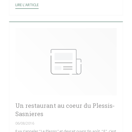
((OUVRE UNE NOUVELLE FENÊTRE))
LIRE L'ARTICLE
Un restaurant au coeur du Plessis-
Sasnieres
06/08/2016
Il va s’appeler “ Le Plessis ” et devrait ouvrir fin août. “ Il ”, c’est