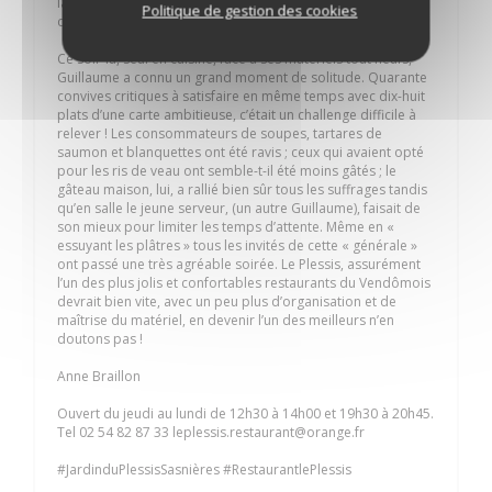
la disposition des tables, la qualité de l’éclairage, l’efficacité
Politique de gestion des cookies
du chauffage et la décoration de la salle.
Ce soir-là, seul en cuisine, face à ses matériels tout neufs,
Guillaume a connu un grand moment de solitude. Quarante
convives critiques à satisfaire en même temps avec dix-huit
plats d’une carte ambitieuse, c’était un challenge difficile à
relever ! Les consommateurs de soupes, tartares de
saumon et blanquettes ont été ravis ; ceux qui avaient opté
pour les ris de veau ont semble-t-il été moins gâtés ; le
gâteau maison, lui, a rallié bien sûr tous les suffrages tandis
qu’en salle le jeune serveur, (un autre Guillaume), faisait de
son mieux pour limiter les temps d’attente. Même en «
essuyant les plâtres » tous les invités de cette « générale »
ont passé une très agréable soirée. Le Plessis, assurément
l’un des plus jolis et confortables restaurants du Vendômois
devrait bien vite, avec un peu plus d’organisation et de
maîtrise du matériel, en devenir l’un des meilleurs n’en
doutons pas !
Anne Braillon
Ouvert du jeudi au lundi de 12h30 à 14h00 et 19h30 à 20h45.
Tel 02 54 82 87 33 leplessis.restaurant@orange.fr
#JardinduPlessisSasnières #RestaurantlePlessis