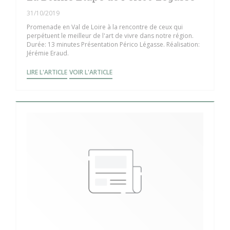
31/10/2019
Promenade en Val de Loire à la rencontre de ceux qui
perpétuent le meilleur de l'art de vivre dans notre région.
Durée: 13 minutes Présentation Périco Légasse. Réalisation:
Jérémie Eraud.
((OUVRE UNE NOUVELLE FENÊTRE))
((OUVRE UNE NOUVELLE FENÊTRE))
LIRE L'ARTICLE
VOIR L'ARTICLE