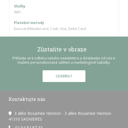
Služby
WIFI
Platební metody
Eurocard/Mastercard, Cash, Visa, Debit Card
Zůstaňte v obraze
*
Přihlaste se k odběru našeho newsletteru a dostávejte od nás e-
mailem personalizovaná sdělení a marketingové nabídky.
ODEBÍRAT
Kontaktujte nás
3 allée Rosamée Henrion - 3 allée Rosamée Henrion
((otevře se v novém okně))
41310 SASNIERES
02 54 82 87 33