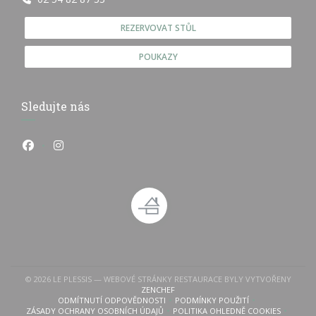
REZERVOVAT STŮL
POUKAZY
Sledujte nás
Facebook ((otevře se v novém okně))
Instagram ((otevře se v novém okně))
© 2026 LE PLESSIS — WEBOVÉ STRÁNKY RESTAURACE BYLY VYTVOŘENY
((OTEVŘE SE V NOVÉM OKNĚ))
ZENCHEF
 v novém okně))
evře se v novém okně))
ODMÍTNUTÍ ODPOVĚDNOSTI
PODMÍNKY POUŽITÍ
((OTEVŘE SE V NOVÉM OKNĚ))
((OTEVŘE SE V NOVÉM OKN
ZÁSADY OCHRANY OSOBNÍCH ÚDAJŮ
POLITIKA OHLEDNĚ COOKIES
((OTEVŘE SE V NOVÉM OKNĚ))
((OTEVŘE SE V NOVÉM 