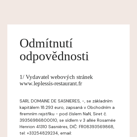
Odmítnutí
odpovědnosti
1/ Vydavatel webových stránek
www.leplessis-restaurant.fr
SARL DOMAINE DE SASNIERES, -, se základním
kapitálem 18.293 euro, zapsaná v Obchodním a
firemním rejstříku - pod číslem NaN, Siret č.
39356986800010, se sídlem v 3 allée Rosamée
Henrion 41310 Sasnières, DIČ: FR08393569868,
tel: +33254829234, email: