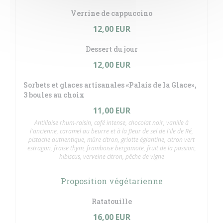
Verrine de cappuccino
12,00 EUR
Dessert du jour
12,00 EUR
Sorbets et glaces artisanales «Palais de la Glace»,
3 boules au choix
11,00 EUR
Antillaise rhum-raisin, café intense, chocolat noir, vanille à
l'ancienne, caramel au beurre et à la fleur de sel de l'Ile de Ré,
pistache authentique, mûre citron, griotte églantine, citron vert
estragon, fraise thym, framboise bergamote, fruit de la passion,
hibiscus, verveine citron, pêche de vigne
Proposition végétarienne
Ratatouille
16,00 EUR