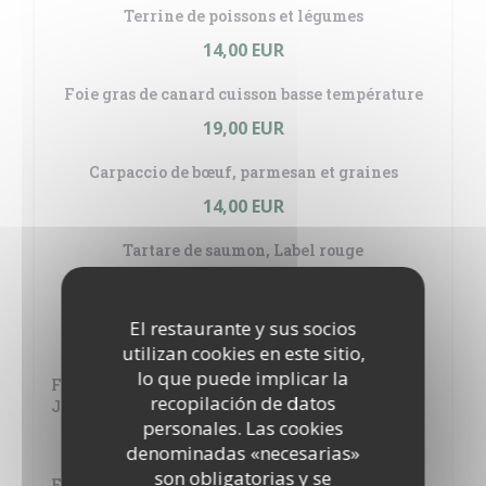
Terrine de poissons et légumes
14,00 EUR
Foie gras de canard cuisson basse température
19,00 EUR
Carpaccio de bœuf, parmesan et graines
14,00 EUR
Tartare de saumon, Label rouge
14,00 EUR
El restaurante y sus socios
PLATS
utilizan cookies en este sitio,
lo que puede implicar la
Filet d'esturgeon de Sologne sauce à l'oseille du
recopilación de datos
Jardin
personales. Las cookies
24,00 EUR
denominadas «necesarias»
son obligatorias y se
Faux-filet beurre Maître d'Hôtel, gratin