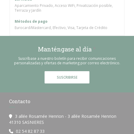
Aparcamiento Privado, Acceso WiFi, Privatización posible,
Terraza y Jardín
Métodos de pago
Eurocard/Mastercard, Efectivo, Visa, Tarjeta de Crédito
Manténgase al día
*
Suscríbase a nuestro boletín para recibir comunicaciones
personalizadas y ofertas de marketing por correo electrónico.
SUSCRIBIRSE
Contacto
3 allée Rosamée Henrion - 3 allée Rosamée Henrion
((abre en una nueva ventana))
41310 SASNIERES
02 54 82 87 33