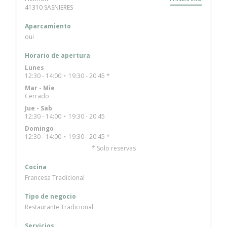
((abre en una nueva ventana))
41310 SASNIERES
Aparcamiento
oui
Horario de apertura
Lunes
12:30 - 14:00
19:30 - 20:45 *
•
Mar
-
Mie
Cerrado
Jue
-
Sab
12:30 - 14:00
19:30 - 20:45
•
Domingo
12:30 - 14:00
19:30 - 20:45 *
•
* Solo reservas
Cocina
Francesa Tradicional
Tipo de negocio
Restaurante Tradicional
Servicios