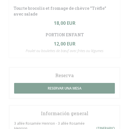
Tourte brocolis et fromage de chèvre "Trèfle"
avec salade
18,00 EUR
PORTION ENFANT
12,00 EUR
Poulet ou boulettes de bœuf avec frites ou légumes
Reserva
RESERVAR UNA MESA
Información general
3 allée Rosamée Henrion - 3 allée Rosamée
Henrion
ITINERARIO