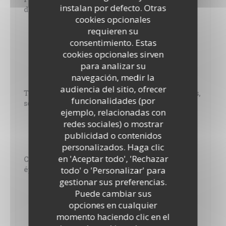
instalan por defecto. Otras
dauphinois ou frites
cookies opcionales
26,00 EUR
requieren su
Viande née, élevée et abattue en France.
consentimiento. Estas
cookies opcionales sirven
Magret de canard sauce à l'orange
para analizar su
24,00 EUR
navegación, medir la
audiencia del sitio, ofrecer
Tartare de bœuf au couteau préparé par nos soins,
funcionalidades (por
servi avec frites et salade
ejemplo, relacionadas con
21,00 EUR
redes sociales) o mostrar
Moutarde, câpres, échalotte, tabasco, jaune d'œuf. Viande
publicidad o contenidos
Charolaise née, élevée et abattue en France
personalizados. Haga clic
en 'Aceptar todo', 'Rechazar
Carré de "cochon" laqué au miel du jardin et
todo' o 'Personalizar' para
épices
gestionar sus preferencias.
24,00 EUR
Puede cambiar sus
Cuisson basse température
opciones en cualquier
momento haciendo clic en el
Salade fraîcheur