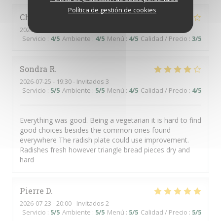
Política de gestión de cookies
Chantal
A
2026-07-26
- 12:30 - Invitados 8
Servicio
:
4
/5
Ambiente
:
4
/5
Menú
:
4
/5
Calidad / Precio
:
3
/5
Sondra
R
2026-07-25
- 19:30 - Invitados 3
Servicio
:
5
/5
Ambiente
:
5
/5
Menú
:
4
/5
Calidad / Precio
:
4
/5
Everything was good. Being a vegetarian it is hard to find
good choices besides the common ones found
everywhere The radish plate could use improvement.
Radishes fresh however triangle bread pieces dry and
hard
Pierre
D
2026-07-23
- 20:00 - Invitados 2
Servicio
:
5
/5
Ambiente
:
5
/5
Menú
:
5
/5
Calidad / Precio
:
5
/5