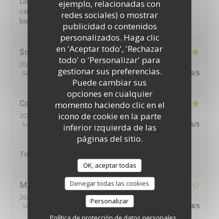
Dîner en terrasse. Très bien accueillis, dans un cadre
ejemplo, relacionadas con
calme et verdoyant. Service attentif et discret. Avons
redes sociales) o mostrar
bien apprécié le menu du jardin. 😊
publicidad o contenidos
personalizados. Haga clic
en 'Aceptar todo', 'Rechazar
Sophie
Y
todo' o 'Personalizar' para
2026-07-30
- 12:30 - Invitados 2
gestionar sus preferencias.
Servicio
:
5
/5
Ambiente
:
5
/5
Menú
:
5
/5
Calidad / Precio
:
5
/5
Puede cambiar sus
opciones en cualquier
Colette
R
momento haciendo clic en el
icono de cookie en la parte
2026-07-30
- 20:00 - Invitados 3
Servicio
:
5
/5
Ambiente
:
5
/5
Menú
:
5
/5
Calidad / Precio
:
5
/5
inferior izquierda de las
páginas del sitio.
Tout. C’est parfait
OK, aceptar todas
Denegar todas las cookies
Marie-Ange
H
2026-07-30
- 12:30 - Invitados 2
Personalizar
Servicio
:
5
/5
Ambiente
:
4
/5
Menú
:
4
/5
Calidad / Precio
:
4
/5
Política de protección de datos personales