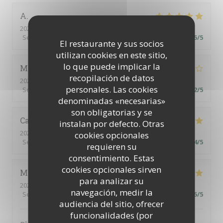
A
2026-08-02
- 13:00 - Invitados 6
Servicio
:
5
/5
Ambiente
:
5
/5
Menú
:
5
/5
Calidad / Precio
:
5
/5
El restaurante y sus socios
utilizan cookies en este sitio,
lo que puede implicar la
Monica
H
recopilación de datos
2026-08-02
- 12:30 - Invitados 4
personales. Las cookies
Servicio
:
4
/5
Ambiente
:
3
/5
Menú
:
3
/5
Calidad / Precio
:
2
/5
denominadas «necesarias»
son obligatorias y se
Catherine
C
instalan por defecto. Otras
2026-07-30
- 12:30 - Invitados 4
cookies opcionales
Servicio
:
5
/5
Ambiente
:
5
/5
Menú
:
4
/5
Calidad / Precio
:
4
/5
requieren su
consentimiento. Estas
cookies opcionales sirven
Martine
J
para analizar su
2026-07-31
- 19:30 - Invitados 4
navegación, medir la
Servicio
:
5
/5
Ambiente
:
5
/5
Menú
:
5
/5
Calidad / Precio
:
5
/5
audiencia del sitio, ofrecer
funcionalidades (por