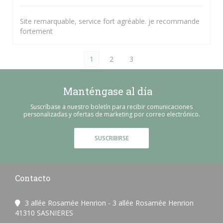
Site remarquable, service fort agréable. je recommande
fortement
1
2
3
Manténgase al día
*
Suscríbase a nuestro boletín para recibir comunicaciones
personalizadas y ofertas de marketing por correo electrónico.
SUSCRIBIRSE
Contacto
3 allée Rosamée Henrion - 3 allée Rosamée Henrion
((abre en una nueva ventana))
41310 SASNIERES