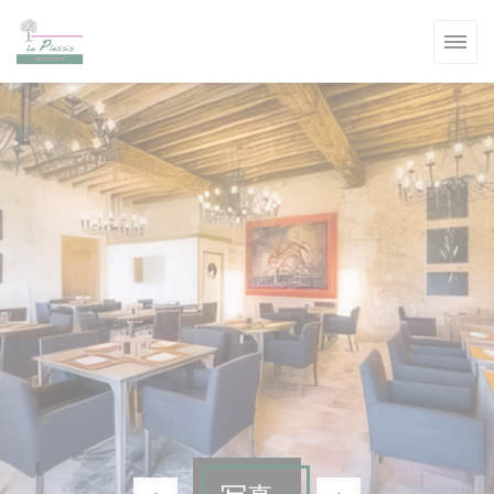
クッキー利用の管理について
ます))
ます))