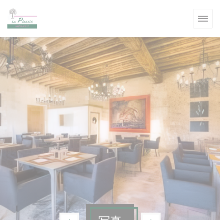
クッキー利用の管理について
ます))
ます))