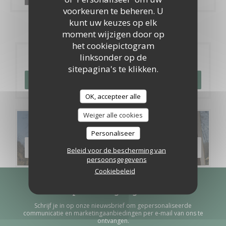
voorkeuren te beheren. U
kunt uw keuzes op elk
moment wijzigen door op
het cookiepictogram
linksonder op de
Reservering
sitepagina's te klikken.
RESERVEER EEN TAFEL
OK, accepteer alle
Weiger alle cookies
Menu's
Personaliseer
ONTDEK ONS MENU
Beleid voor de bescherming van
persoonsgegevens
Cookiebeleid
Word op de hoogte gehouden
*
Schrijf je in op onze nieuwsbrief om gepersonaliseerde
communicatie en marketingaanbiedingen per e-mail van ons te
ontvangen.