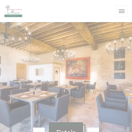
Cookies beheer paneel
W VENSTER))
W VENSTER))