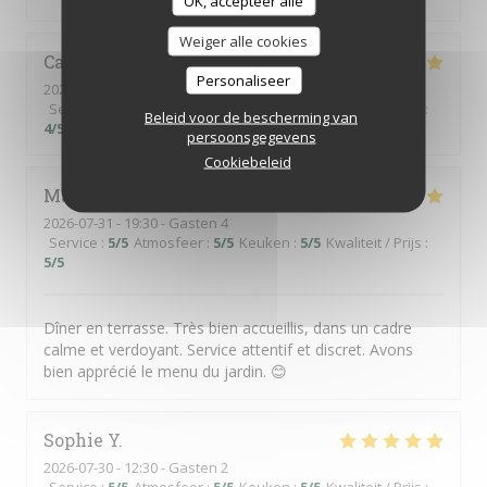
OK, accepteer alle
Weiger alle cookies
Catherine
C
Personaliseer
2026-07-30
- 12:30 - Gasten 4
Service
:
5
/5
Atmosfeer
:
5
/5
Keuken
:
4
/5
Kwaliteit / Prijs
:
Beleid voor de bescherming van
4
/5
persoonsgegevens
Cookiebeleid
Martine
J
2026-07-31
- 19:30 - Gasten 4
Service
:
5
/5
Atmosfeer
:
5
/5
Keuken
:
5
/5
Kwaliteit / Prijs
:
5
/5
Dîner en terrasse. Très bien accueillis, dans un cadre
calme et verdoyant. Service attentif et discret. Avons
bien apprécié le menu du jardin. 😊
Sophie
Y
2026-07-30
- 12:30 - Gasten 2