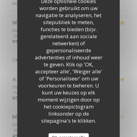
Deze optionele cookies
riz de veau était parfait en terme de dosage du poivre.
worden gebruikt om uw
navigatie te analyseren, het
sitepubliek te meten,
Martine
H
functies te bieden (bijv.
2026-08-06
- 19:30 - Gasten 3
gerelateerd aan sociale
Service
:
5
/5
Atmosfeer
:
5
/5
Keuken
:
5
/5
Kwaliteit / Prijs
:
5
/5
netwerken) of
gepersonaliseerde
advertenties of inhoud weer
Cadre idyllique, ambiance sympathique. Mets délicieux.
te geven. Klik op 'OK,
accepteer alle', 'Weiger alle'
of 'Personaliseer' om uw
A
voorkeuren te beheren. U
2026-08-02
- 13:00 - Gasten 6
kunt uw keuzes op elk
Service
:
5
/5
Atmosfeer
:
5
/5
Keuken
:
5
/5
Kwaliteit / Prijs
:
5
/5
moment wijzigen door op
het cookiepictogram
linksonder op de
Monica
H
sitepagina's te klikken.
2026-08-02
- 12:30 - Gasten 4
Service
:
4
/5
Atmosfeer
:
3
/5
Keuken
:
3
/5
Kwaliteit / Prijs
:
2
/5