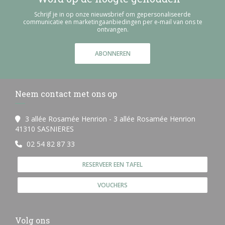
Schrijf je in op onze nieuwsbrief om gepersonaliseerde
communicatie en marketingaanbiedingen per e-mail van ons te
ontvangen.
ABONNEREN
Neem contact met ons op
3 allée Rosamée Henrion - 3 allée Rosamée Henrion
((opent in een nieuw venster))
41310 SASNIERES
02 54 82 87 33
RESERVEER EEN TAFEL
VOUCHERS
Volg ons