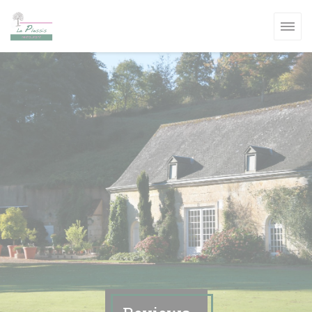
Cookies beheer paneel
W VENSTER))
W VENSTER))