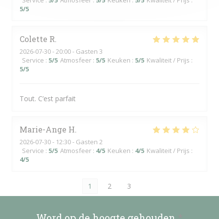
Service
:
5
/5
Atmosfeer
:
5
/5
Keuken
:
5
/5
Kwaliteit / Prijs
:
5
/5
Colette
R
2026-07-30
- 20:00 - Gasten 3
Service
:
5
/5
Atmosfeer
:
5
/5
Keuken
:
5
/5
Kwaliteit / Prijs
:
5
/5
Tout. C’est parfait
Marie-Ange
H
2026-07-30
- 12:30 - Gasten 2
Service
:
5
/5
Atmosfeer
:
4
/5
Keuken
:
4
/5
Kwaliteit / Prijs
:
4
/5
1
2
3
Word op de hoogte gehouden
*