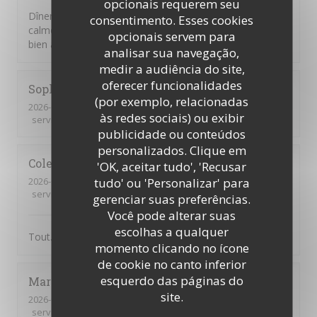
opcionais requerem seu
Dîner en terrasse. Très bien accueillis, dans un cadre
consentimento. Esses cookies
calme et verdoyant. Service attentif et discret. Avons
opcionais servem para
bien apprécié le menu du jardin. 😊
analisar sua navegação,
medir a audiência do site,
oferecer funcionalidades
Sophie
Y
(por exemplo, relacionadas
2026-07-30
- 12:30 - guests 2
às redes sociais) ou exibir
service
:
5
/5
ambience
:
5
/5
menu
:
5
/5
quality_price
:
5
/5
publicidade ou conteúdos
personalizados. Clique em
Colette
R
'OK, aceitar tudo', 'Recusar
2026-07-30
- 20:00 - guests 3
tudo' ou 'Personalizar' para
service
:
5
/5
ambience
:
5
/5
menu
:
5
/5
quality_price
:
5
/5
gerenciar suas preferências.
Você pode alterar suas
escolhas a qualquer
Tout. C’est parfait
momento clicando no ícone
de cookie no canto inferior
esquerdo das páginas do
Marie-Ange
H
site.
2026-07-30
- 12:30 - guests 2
service
:
5
/5
ambience
:
4
/5
menu
:
4
/5
quality_price
:
4
/5