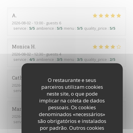
A
2026-08-02
- 13:00 - guests 6
service
:
5
/5
ambience
:
5
/5
menu
:
5
/5
quality_price
:
5
/5
Monica
H
2026-08-02
- 12:30 - guests 4
service
:
4
/5
ambience
:
3
/5
menu
:
3
/5
quality_price
:
2
/5
Catherine
C
O restaurante e seus
2026-07-30
- 12:30 - guests 4
parceiros utilizam cookies
service
:
5
/5
ambience
:
5
/5
menu
:
4
/5
quality_price
:
4
/5
neste site, o que pode
implicar na coleta de dados
pessoais. Os cookies
Martine
J
denominados «necessários»
2026-07-31
- 19:30 - guests 4
são obrigatórios e instalados
service
:
5
/5
ambience
:
5
/5
menu
:
5
/5
quality_price
:
5
/5
por padrão. Outros cookies