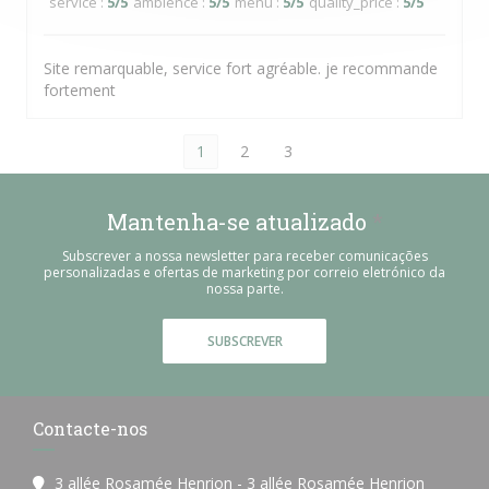
service
:
5
/5
ambience
:
5
/5
menu
:
5
/5
quality_price
:
5
/5
Site remarquable, service fort agréable. je recommande
fortement
1
2
3
Mantenha-se atualizado
*
Subscrever a nossa newsletter para receber comunicações
personalizadas e ofertas de marketing por correio eletrónico da
nossa parte.
SUBSCREVER
Contacte-nos
3 allée Rosamée Henrion - 3 allée Rosamée Henrion