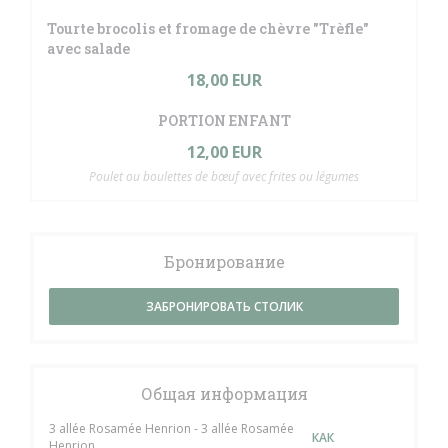
Tourte brocolis et fromage de chèvre "Trèfle"
avec salade
18,00 EUR
PORTION ENFANT
12,00 EUR
Poulet ou boulettes de bœuf avec frites ou légumes
Бронирование
ЗАБРОНИРОВАТЬ СТОЛИК
Общая информация
3 allée Rosamée Henrion - 3 allée Rosamée
КАК
Henrion