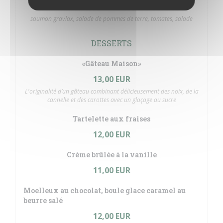
22,00 EUR
saumon gravlax, salade de pommes de terre, tomates, salade
DESSERTS
«Gâteau Maison»
13,00 EUR
L'originalité d’un gâteau combinant délicieusement des noix, de la
cannelle et des carottes avec un glaçage au sucre
Tartelette aux fraises
12,00 EUR
Crème brûlée à la vanille
11,00 EUR
Moelleux au chocolat, boule glace caramel au
beurre salé
12,00 EUR