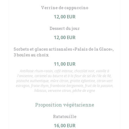
Verrine de cappuccino
12,00 EUR
Dessert du jour
12,00 EUR
Sorbets et glaces artisanales «Palais de la Glace»,
3 boules au choix
11,00 EUR
Antillaise rhum-raisin, café intense, chocolat noir, vanille à
l'ancienne, caramel au beurre et à la fleur de sel de l'Ile de Ré,
pistache authentique, mûre citron, griotte églantine, citron vert
estragon, fraise thym, framboise bergamote, fruit de la passion,
hibiscus, verveine citron, pêche de vigne
Proposition végétarienne
Ratatouille
16,00 EUR