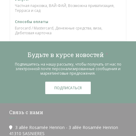
Частная парковка, ВАЙ-ФАЙ, Возможна приватизация,
Терраса и сад
Способы оплаты
Eurocard / Mastercard, Денежные средства, виза,
Дебетовая карточка
Будьте в курсе новостей
*
Подпишитесь на нашу рассылку, чтобы получать от нас по
электронной почте персонализированные сообщения и
маркетинговые предложения.
ПОДПИСАТЬСЯ
Связь с нами
3 allée Rosamée Henrion - 3 allée Rosamée Henrion
((открывается в новом окне))
41310 SASNIERES