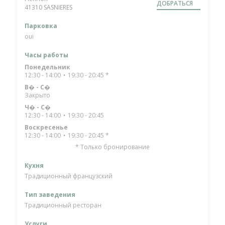
ДОБРАТЬСЯ
((открывается в новом окне))
41310 SASNIERES
Парковка
oui
Часы работы
Понедельник
12:30 - 14:00
19:30 - 20:45 *
•
В�
-
С�
Закрыто
Ч�
-
С�
12:30 - 14:00
19:30 - 20:45
•
Воскресенье
12:30 - 14:00
19:30 - 20:45 *
•
* Только бронирование
Кухня
Традиционный французский
Тип заведения
Традиционный ресторан
Услуги