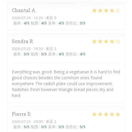
Chantal
A
2026-07-26
- 12:30 - 来宾 8
服务
:
4
/5
氛围
:
4
/5
菜单
:
4
/5
质价比
:
3
/5
Sondra
R
2026-07-25
- 19:30 - 来宾 3
服务
:
5
/5
氛围
:
5
/5
菜单
:
4
/5
质价比
:
4
/5
Everything was good. Being a vegetarian it is hard to find
good choices besides the common ones found
everywhere The radish plate could use improvement.
Radishes fresh however triangle bread pieces dry and
hard
Pierre
D
2026-07-23
- 20:00 - 来宾 2
服务
:
5
/5
氛围
:
5
/5
菜单
:
5
/5
质价比
:
5
/5