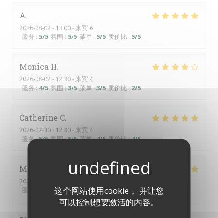
A
2026-08-02
- 13:00 - 来宾 6
服务
:
5
/5
氛围
:
5
/5
菜单
:
5
/5
质价比
:
5
/5
Monica
H
2026-08-02
- 12:30 - 来宾 4
服务
:
4
/5
氛围
:
3
/5
菜单
:
3
/5
质价比
:
2
/5
Catherine
C
2026-07-30
- 12:30 - 来宾 4
服务
:
5
/5
氛围
:
5
/5
菜单
:
4
/5
质价比
:
4
/5
Martine
J
2026-07-31
- 19:30 - 来宾 4
这个网站使用cookie， 并让您
服务
:
5
/5
氛围
:
5
/5
菜单
:
5
/5
质价比
:
5
/5
可以控制想要激活的内容。