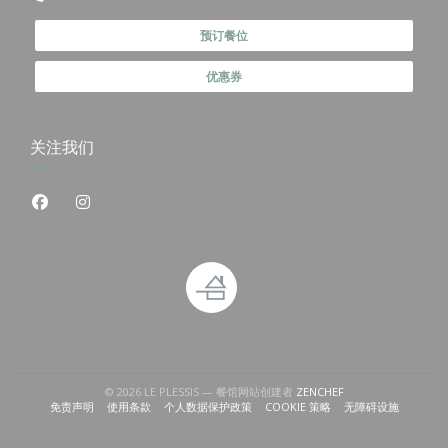
预订餐位
优惠券
关注我们
Facebook ((在新窗口中打开))
Instagram ((在新窗口中打开))
中打开))
(在新窗口中打开))
((在新窗口中打开))
© 2026 LE PLESSIS — 餐馆网站创建者
ZENCHEF
免责声明
使用条款
个人数据保护政策
COOKIE 策略
无障碍设施
((在新窗口中打开))
((在新窗口中打开))
((在新窗口中打开))
((在新窗口中打开))
((在新窗口中打开