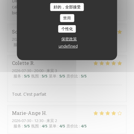
Dîner en terrasse. Très bien accueillis, dans un cadre
calme et verdoyant. Service attentif et discret. Avons
好的，全部接受
bien apprécié le menu du jardin. 😊
禁用
个性化
Sophie
Y
保密政策
2026-07-30
- 12:30 - 来宾 2
服务
:
5
/5
氛围
:
5
/5
菜单
:
5
/5
质价比
:
5
/5
undefined
Colette
R
2026-07-30
- 20:00 - 来宾 3
服务
:
5
/5
氛围
:
5
/5
菜单
:
5
/5
质价比
:
5
/5
Tout. C’est parfait
Marie-Ange
H
2026-07-30
- 12:30 - 来宾 2
服务
:
5
/5
氛围
:
4
/5
菜单
:
4
/5
质价比
:
4
/5