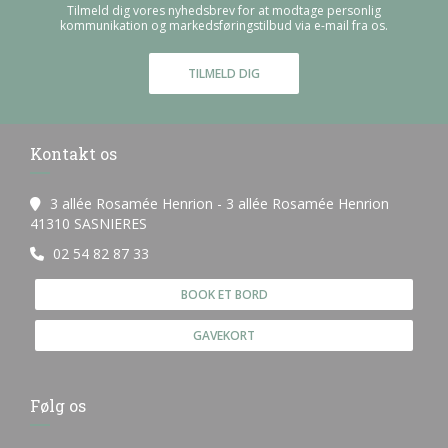
Tilmeld dig vores nyhedsbrev for at modtage personlig
kommunikation og markedsføringstilbud via e-mail fra os.
TILMELD DIG
Kontakt os
3 allée Rosamée Henrion - 3 allée Rosamée Henrion
((åbner i et nyt vindue))
41310 SASNIERES
02 54 82 87 33
BOOK ET BORD
GAVEKORT
Følg os