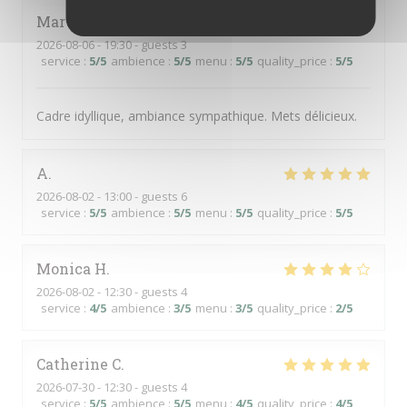
Martine
H
2026-08-06
- 19:30 - guests 3
service
:
5
/5
ambience
:
5
/5
menu
:
5
/5
quality_price
:
5
/5
Cadre idyllique, ambiance sympathique. Mets délicieux.
A
2026-08-02
- 13:00 - guests 6
service
:
5
/5
ambience
:
5
/5
menu
:
5
/5
quality_price
:
5
/5
Monica
H
2026-08-02
- 12:30 - guests 4
service
:
4
/5
ambience
:
3
/5
menu
:
3
/5
quality_price
:
2
/5
Catherine
C
2026-07-30
- 12:30 - guests 4
service
:
5
/5
ambience
:
5
/5
menu
:
4
/5
quality_price
:
4
/5