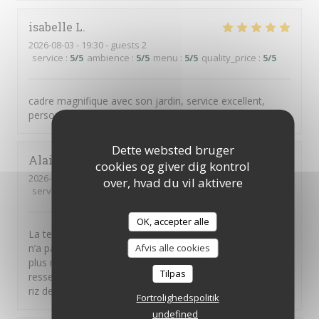
isabelle
L
2026-08-03
- 19:30 - guests 2
service
:
5
/5
ambience
:
5
/5
menu
:
5
/5
quality_price
:
5
/5
cadre magnifique avec son jardin, service excellent,
personnel très accueillant, menu top
Dette websted bruger
Alain
M
cookies og giver dig kontrol
2026-08-06
- 19:45 - guests 4
over, hvad du vil aktivere
service
:
3
/5
ambience
:
3
/5
menu
:
3
/5
quality_price
:
2
/5
OK, accepter alle
La terrine de foie gras n’avait aucun goût et le magret
n’a pas été servi rosé comme attendu mais à point et de
Afvis alle cookies
plus n’avait pas bon goût ( à vrai dire le morceau servi ne
Tilpas
ressemblait pas à du magret) Par contre le feuilleté de
riz de veau était parfait en terme de dosage du poivre.
Fortrolighedspolitik
undefined