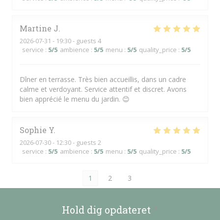
Martine
J
2026-07-31
- 19:30 - guests 4
service
:
5
/5
ambience
:
5
/5
menu
:
5
/5
quality_price
:
5
/5
Dîner en terrasse. Très bien accueillis, dans un cadre
calme et verdoyant. Service attentif et discret. Avons
bien apprécié le menu du jardin. 😊
Sophie
Y
2026-07-30
- 12:30 - guests 2
service
:
5
/5
ambience
:
5
/5
menu
:
5
/5
quality_price
:
5
/5
1
2
3
Hold dig opdateret
*