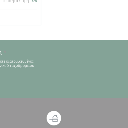
5
Ποιότητα / Τιμή
:
5
/5
ι
*
ετε εξατομικευμένες
ονικού ταχυδρομείου
ράθυρο))
νέο παράθυρο))