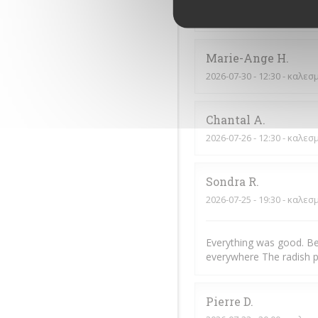
Tout. C’est parfait
Marie-Ange
H
2026-07-30
- 12:30 - καλεσ
Chantal
A
2026-07-26
- 12:30 - καλεσ
Sondra
R
2026-07-25
- 19:30 - καλεσ
Everything was good. Be
everywhere The radish p
Pierre
D