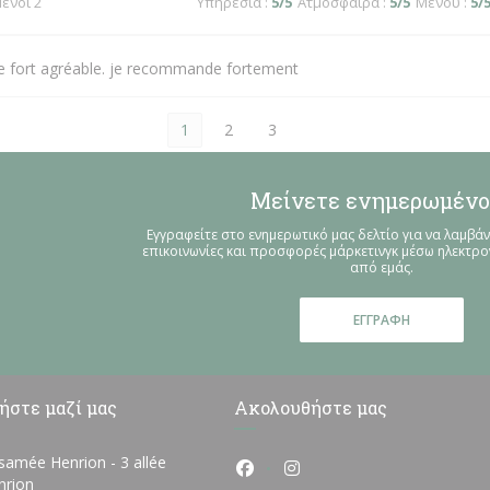
μένοι 2
Υπηρεσία
:
5
/5
Ατμόσφαιρα
:
5
/5
Μενού
:
5
/
ce fort agréable. je recommande fortement
1
2
3
Μείνετε ενημερωμένο
Εγγραφείτε στο ενημερωτικό μας δελτίο για να λαμβάν
επικοινωνίες και προσφορές μάρκετινγκ μέσω ηλεκτρ
από εμάς.
ΕΓΓΡΑΦΉ
ήστε μαζί μας
Ακολουθήστε μας
osamée Henrion - 3 allée
Facebook ((ανοίγει σε νέο πα
Instagram ((ανοίγει σε 
rion