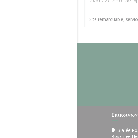
2026-07-23
- 20:00 - καλεσ
Site remarquable, servi
Επικοινων
3 allée R
Rosamée Hen