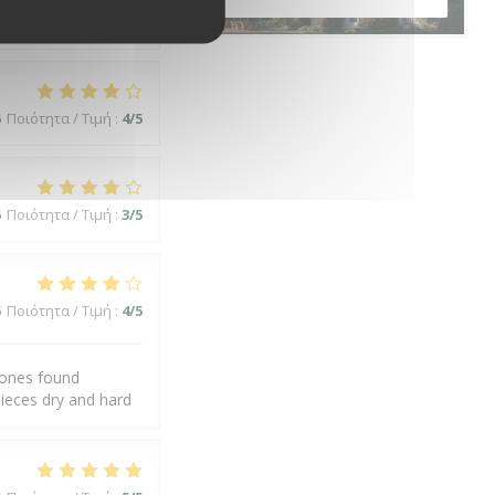
5
Ποιότητα / Τιμή
:
4
/5
5
Ποιότητα / Τιμή
:
3
/5
5
Ποιότητα / Τιμή
:
4
/5
 ones found
ieces dry and hard