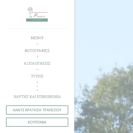
Πίνακας διαχείρισης "Μπισκότων" (Cookies)
ΜΕΝΟΎ
ΦΩΤΟΓΡΑΦΊΕΣ
ΑΞΙΟΛΟΓΉΣΕΙΣ
ΤΎΠΟΣ
((ΑΝΟΊΓΕΙ ΣΕ ΝΈΟ ΠΑΡΆΘΥΡΟ))
((ΑΝΟΊΓΕΙ ΣΕ ΝΈΟ ΠΑΡΆΘΥΡΟ))
ΧΆΡΤΗΣ ΚΑΙ ΕΠΙΚΟΙΝΩΝΊΑ
ΚΆΝΤΕ ΚΡΆΤΗΣΗ ΤΡΑΠΕΖΙΟΎ
ΚΟΥΠΌΝΙΑ