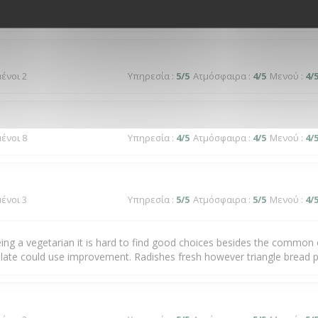
μένοι 2
Υπηρεσία
:
5
/5
Ατμόσφαιρα
:
4
/5
Μενού
:
4
/
μένοι 8
Υπηρεσία
:
4
/5
Ατμόσφαιρα
:
4
/5
Μενού
:
4
/
μένοι 3
Υπηρεσία
:
5
/5
Ατμόσφαιρα
:
5
/5
Μενού
:
4
/
ing a vegetarian it is hard to find good choices besides the common
late could use improvement. Radishes fresh however triangle bread p