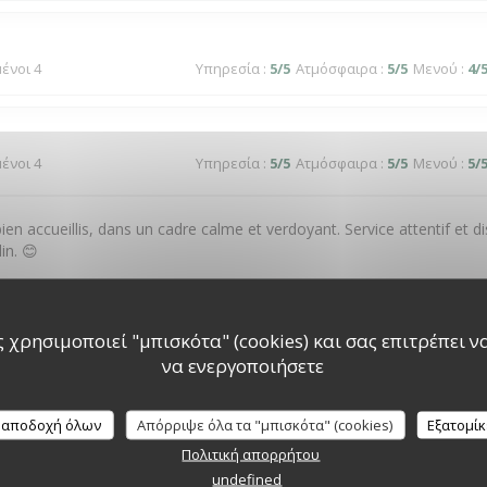
μένοι 4
Υπηρεσία
:
5
/5
Ατμόσφαιρα
:
5
/5
Μενού
:
4
/
μένοι 4
Υπηρεσία
:
5
/5
Ατμόσφαιρα
:
5
/5
Μενού
:
5
/
ien accueillis, dans un cadre calme et verdoyant. Service attentif et d
in. 😊
 χρησιμοποιεί "μπισκότα" (cookies) και σας επιτρέπει να 
μένοι 2
Υπηρεσία
:
5
/5
Ατμόσφαιρα
:
5
/5
Μενού
:
5
/
να ενεργοποιήσετε
 αποδοχή όλων
Απόρριψε όλα τα "μπισκότα" (cookies)
Εξατομί
μένοι 3
Υπηρεσία
:
5
/5
Ατμόσφαιρα
:
5
/5
Μενού
:
5
/
Πολιτική απορρήτου
undefined