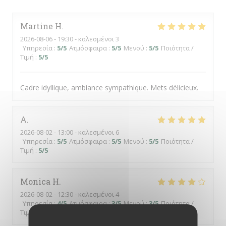
Martine
H
2026-08-06
- 19:30 - καλεσμένοι 3
Υπηρεσία
:
5
/5
Ατμόσφαιρα
:
5
/5
Μενού
:
5
/5
Ποιότητα /
Τιμή
:
5
/5
Cadre idyllique, ambiance sympathique. Mets délicieux.
A
2026-08-02
- 13:00 - καλεσμένοι 6
Υπηρεσία
:
5
/5
Ατμόσφαιρα
:
5
/5
Μενού
:
5
/5
Ποιότητα /
Τιμή
:
5
/5
Monica
H
2026-08-02
- 12:30 - καλεσμένοι 4
Υπηρεσία
:
4
/5
Ατμόσφαιρα
:
3
/5
Μενού
:
3
/5
Ποιότητα /
Τιμή
:
2
/5