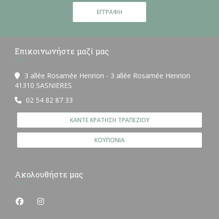
ΕΓΓΡΑΦΉ
Επικοινωνήστε μαζί μας
3 allée Rosamée Henrion - 3 allée Rosamée Henrion
((ανοίγει σε νέο παράθυρο))
41310 SASNIERES
02 54 82 87 33
ΚΆΝΤΕ ΚΡΆΤΗΣΗ ΤΡΑΠΕΖΙΟΎ
ΚΟΥΠΌΝΙΑ
Ακολουθήστε μας
Facebook ((ανοίγει σε νέο παράθυρο))
Instagram ((ανοίγει σε νέο παράθυρο))