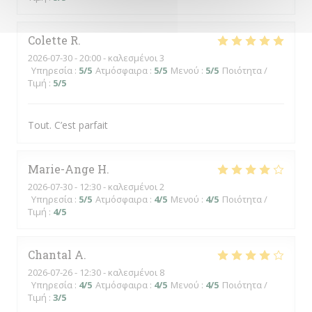
Colette
R
2026-07-30
- 20:00 - καλεσμένοι 3
Υπηρεσία
:
5
/5
Ατμόσφαιρα
:
5
/5
Μενού
:
5
/5
Ποιότητα /
Τιμή
:
5
/5
Tout. C’est parfait
Marie-Ange
H
2026-07-30
- 12:30 - καλεσμένοι 2
Υπηρεσία
:
5
/5
Ατμόσφαιρα
:
4
/5
Μενού
:
4
/5
Ποιότητα /
Τιμή
:
4
/5
Chantal
A
2026-07-26
- 12:30 - καλεσμένοι 8
Υπηρεσία
:
4
/5
Ατμόσφαιρα
:
4
/5
Μενού
:
4
/5
Ποιότητα /
Τιμή
:
3
/5