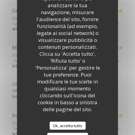
analizzare la tua
Catherine
C
navigazione, misurare
2026-07-30
- 12:30 - Ospiti 4
l'audience del sito, fornire
Servizio
:
5
/5
Atmosfera
:
5
/5
Cucina
:
4
/5
Qualità / Prezzo
:
funzionalità (ad esempio,
4
/5
legate ai social network) o
visualizzare pubblicità o
contenuti personalizzati.
Martine
J
Clicca su 'Accetta tutto',
2026-07-31
- 19:30 - Ospiti 4
'Rifiuta tutto' o
Servizio
:
5
/5
Atmosfera
:
5
/5
Cucina
:
5
/5
Qualità / Prezzo
:
5
/5
'Personalizza' per gestire le
tue preferenze. Puoi
modificare le tue scelte in
Dîner en terrasse. Très bien accueillis, dans un cadre
qualsiasi momento
calme et verdoyant. Service attentif et discret. Avons
cliccando sull'icona del
bien apprécié le menu du jardin. 😊
cookie in basso a sinistra
delle pagine del sito.
Sophie
Y
2026-07-30
- 12:30 - Ospiti 2
Ok, accetta tutto
Servizio
:
5
/5
Atmosfera
:
5
/5
Cucina
:
5
/5
Qualità / Prezzo
:
5
/5