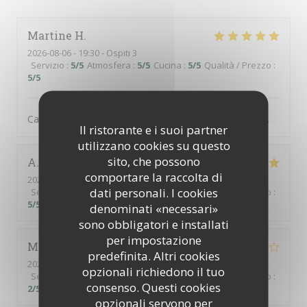
Martine
H
2026-08-06
- 19:30 - Ospiti 3
Servizio
:
5
/5
Atmosfera
:
5
/5
Cucina
:
5
/5
Qualità / Prezzo
:
5
/5
Cadre idyllique, ambiance sympathique. Mets délicieux.
Il ristorante e i suoi partner
utilizzano cookies su questo
sito, che possono
A
comportare la raccolta di
2026-08-02
- 13:00 - Ospiti 6
dati personali. I cookies
Servizio
:
5
/5
Atmosfera
:
5
/5
Cucina
:
5
/5
Qualità / Prezzo
:
5
/5
denominati «necessari»
sono obbligatori e installati
per impostazione
Monica
H
predefinita. Altri cookies
2026-08-02
- 12:30 - Ospiti 4
opzionali richiedono il tuo
Servizio
:
4
/5
Atmosfera
:
3
/5
Cucina
:
3
/5
Qualità / Prezzo
:
consenso. Questi cookies
2
/5
opzionali servono per