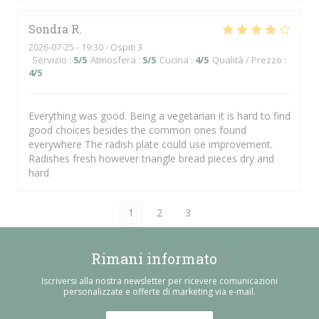
Sondra
R
2026-07-25
- 19:30 - Ospiti 3
Servizio
:
5
/5
Atmosfera
:
5
/5
Cucina
:
4
/5
Qualità / Prezzo
:
4
/5
Everything was good. Being a vegetarian it is hard to find
good choices besides the common ones found
everywhere The radish plate could use improvement.
Radishes fresh however triangle bread pieces dry and
hard
1
2
3
Rimani informato
*
Iscriversi alla nostra newsletter per ricevere comunicazioni
personalizzate e offerte di marketing via e-mail.