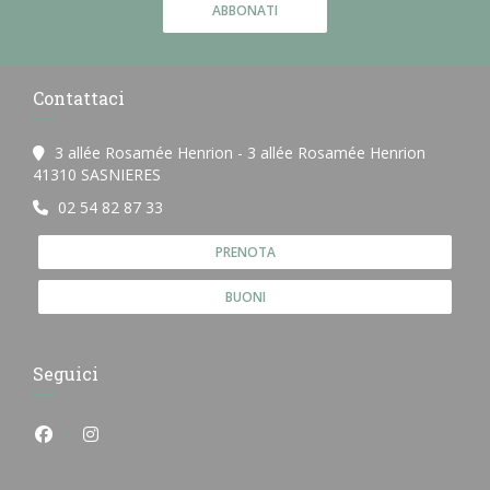
ABBONATI
Contattaci
3 allée Rosamée Henrion - 3 allée Rosamée Henrion
((apre una nuova finestra))
41310 SASNIERES
02 54 82 87 33
PRENOTA
BUONI
Seguici
Facebook ((apre una nuova finestra))
Instagram ((apre una nuova finestra))