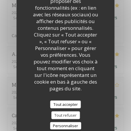
proposer des
Martine
H
fonctionnalités (ex : en lien
2026-08-06
- 19:30 - Couverts 3
avec les réseaux sociaux) ou
Service
:
5
/5
Ambiance
:
5
/5
Cuisine
:
5
/5
Qualité / Prix
:
5
/5
afficher des publicités ou
contenus personnalisés.
Cliquez sur « Tout accepter
Cadre idyllique, ambiance sympathique. Mets délicieux.
», « Tout refuser » ou «
Personnaliser » pour gérer
A
vos préférences. Vous
pouvez modifier vos choix à
2026-08-02
- 13:00 - Couverts 6
Service
:
5
/5
Ambiance
:
5
/5
Cuisine
:
5
/5
Qualité / Prix
:
5
/5
tout moment en cliquant
sur l'icône représentant un
cookie en bas à gauche des
Monica
H
pages du site.
2026-08-02
- 12:30 - Couverts 4
Service
:
4
/5
Ambiance
:
3
/5
Cuisine
:
3
/5
Qualité / Prix
:
2
/5
Tout accepter
Catherine
C
Tout refuser
2026-07-30
- 12:30 - Couverts 4
Personnaliser
Service
:
5
/5
Ambiance
:
5
/5
Cuisine
:
4
/5
Qualité / Prix
:
4
/5