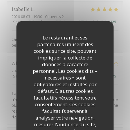
isabelle
L
2026-08-03
- 19:30 - Couverts 2
Service
:
5
/5
Ambiance
:
5
/5
Cuisine
:
5
/5
Qualité / Prix
:
5
/5
Le restaurant et ses
cadre magnifique avec son jardin, service excellent,
partenaires utilisent des
personnel très accueillant, menu top
cookies sur ce site, pouvant
impliquer la collecte de
Alain
M
données à caractère
personnel. Les cookies dits «
2026-08-06
- 19:45 - Couverts 4
Service
:
3
/5
Ambiance
:
3
/5
Cuisine
:
3
/5
Qualité / Prix
:
2
/5
nécessaires » sont
obligatoires et installés par
défaut. D'autres cookies
La terrine de foie gras n’avait aucun goût et le magret
facultatifs nécessitent votre
n’a pas été servi rosé comme attendu mais à point et de
consentement. Ces cookies
plus n’avait pas bon goût ( à vrai dire le morceau servi ne
facultatifs servent à
ressemblait pas à du magret) Par contre le feuilleté de
riz de veau était parfait en terme de dosage du poivre.
analyser votre navigation,
mesurer l'audience du site,