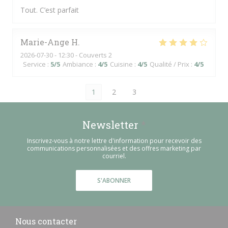
Tout. C’est parfait
Marie-Ange
H
2026-07-30
- 12:30 - Couverts 2
Service
:
5
/5
Ambiance
:
4
/5
Cuisine
:
4
/5
Qualité / Prix
:
4
/5
1
2
3
Newsletter
*
Inscrivez-vous à notre lettre d'information pour recevoir des
communications personnalisées et des offres marketing par
courriel.
S'ABONNER
Nous contacter