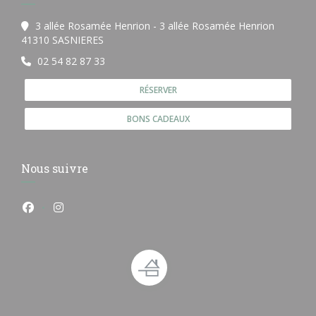
3 allée Rosamée Henrion - 3 allée Rosamée Henrion
((ouvre une nouvelle fenêtre))
41310 SASNIERES
02 54 82 87 33
RÉSERVER
BONS CADEAUX
Nous suivre
Facebook ((ouvre une nouvelle fenêtre))
Instagram ((ouvre une nouvelle fenêtre))