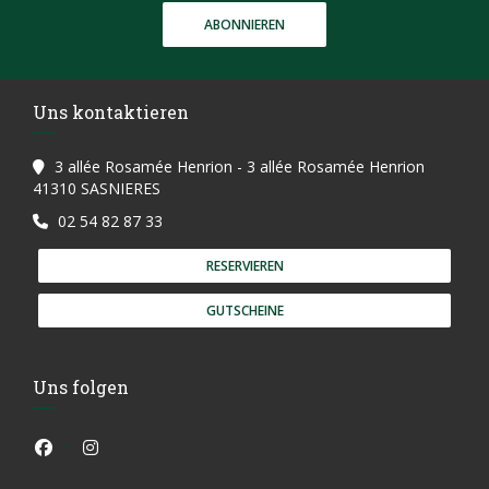
ABONNIEREN
Uns kontaktieren
3 allée Rosamée Henrion - 3 allée Rosamée Henrion
((öffnet ein neues Fenster))
41310 SASNIERES
02 54 82 87 33
RESERVIEREN
GUTSCHEINE
Uns folgen
Facebook ((öffnet ein neues Fenster))
Instagram ((öffnet ein neues Fenster))