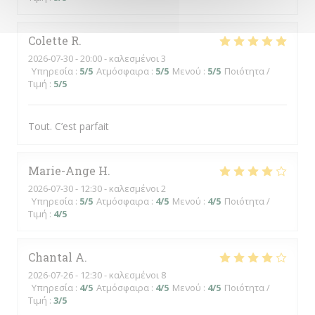
Colette
R
2026-07-30
- 20:00 - καλεσμένοι 3
Υπηρεσία
:
5
/5
Ατμόσφαιρα
:
5
/5
Μενού
:
5
/5
Ποιότητα /
Τιμή
:
5
/5
Tout. C’est parfait
Marie-Ange
H
2026-07-30
- 12:30 - καλεσμένοι 2
Υπηρεσία
:
5
/5
Ατμόσφαιρα
:
4
/5
Μενού
:
4
/5
Ποιότητα /
Τιμή
:
4
/5
Chantal
A
2026-07-26
- 12:30 - καλεσμένοι 8
Υπηρεσία
:
4
/5
Ατμόσφαιρα
:
4
/5
Μενού
:
4
/5
Ποιότητα /
Τιμή
:
3
/5