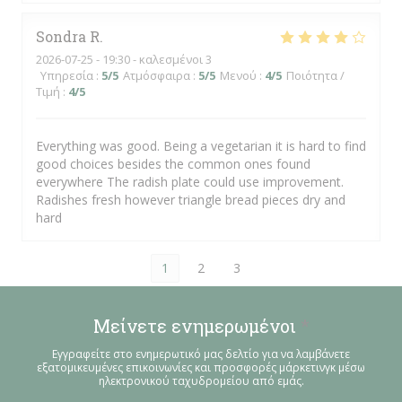
Sondra
R
2026-07-25
- 19:30 - καλεσμένοι 3
Υπηρεσία
:
5
/5
Ατμόσφαιρα
:
5
/5
Μενού
:
4
/5
Ποιότητα /
Τιμή
:
4
/5
Everything was good. Being a vegetarian it is hard to find
good choices besides the common ones found
everywhere The radish plate could use improvement.
Radishes fresh however triangle bread pieces dry and
hard
1
2
3
Μείνετε ενημερωμένοι
*
Εγγραφείτε στο ενημερωτικό μας δελτίο για να λαμβάνετε
εξατομικευμένες επικοινωνίες και προσφορές μάρκετινγκ μέσω
ηλεκτρονικού ταχυδρομείου από εμάς.