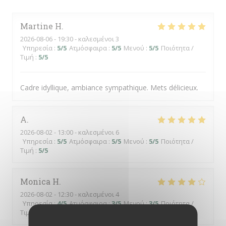
Martine
H
2026-08-06
- 19:30 - καλεσμένοι 3
Υπηρεσία
:
5
/5
Ατμόσφαιρα
:
5
/5
Μενού
:
5
/5
Ποιότητα /
Τιμή
:
5
/5
Cadre idyllique, ambiance sympathique. Mets délicieux.
A
2026-08-02
- 13:00 - καλεσμένοι 6
Υπηρεσία
:
5
/5
Ατμόσφαιρα
:
5
/5
Μενού
:
5
/5
Ποιότητα /
Τιμή
:
5
/5
Monica
H
2026-08-02
- 12:30 - καλεσμένοι 4
Υπηρεσία
:
4
/5
Ατμόσφαιρα
:
3
/5
Μενού
:
3
/5
Ποιότητα /
Τιμή
:
2
/5