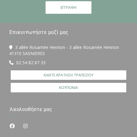
ΕΓΓΡΑΦΉ
Επικοινωνήστε μαζί μας
3 allée Rosamée Henrion - 3 allée Rosamée Henrion
((ανοίγει σε νέο παράθυρο))
41310 SASNIERES
02 54 82 87 33
ΚΆΝΤΕ ΚΡΆΤΗΣΗ ΤΡΑΠΕΖΙΟΎ
ΚΟΥΠΌΝΙΑ
Ακολουθήστε μας
Facebook ((ανοίγει σε νέο παράθυρο))
Instagram ((ανοίγει σε νέο παράθυρο))