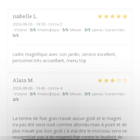
isabelle
L
2026-08-03
- 19:30 - гости 2
Услуги
:
5
/5
Атмосфера
:
5
/5
Меню
:
5
/5
Цена / качество
:
5
/5
cadre magnifique avec son jardin, service excellent,
personnel très accueillant, menu top
Alain
M
2026-08-06
- 19:45 - гости 4
Услуги
:
3
/5
Атмосфера
:
3
/5
Меню
:
3
/5
Цена / качество
:
2
/5
La terrine de foie gras n’avait aucun goût et le magret
n’a pas été servi rosé comme attendu mais à point et de
plus n’avait pas bon goût ( à vrai dire le morceau servi ne
ressemblait pas à du magret) Par contre le feuilleté de