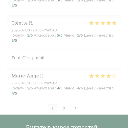
Услуги
:
5
/5
Атмосфера
:
5
/5
Меню
:
5
/5
Цена / качество
:
5
/5
Colette
R
2026-07-30
- 20:00 - гости 3
Услуги
:
5
/5
Атмосфера
:
5
/5
Меню
:
5
/5
Цена / качество
:
5
/5
Tout. C’est parfait
Marie-Ange
H
2026-07-30
- 12:30 - гости 2
Услуги
:
5
/5
Атмосфера
:
4
/5
Меню
:
4
/5
Цена / качество
:
4
/5
1
2
3
Будьте в курсе новостей
*