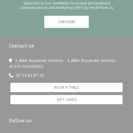
Subscribe to our newsletter to receive personalized
communications and marketing offers by email from us.
SUBSCRIBE
Contact us
3 allée Rosamée Henrion - 3 allée Rosamée Henrion
((opens in a new window))
41310 SASNIERES
02 54 82 87 33
BOOK A TABLE
GIFT CARDS
Follow us