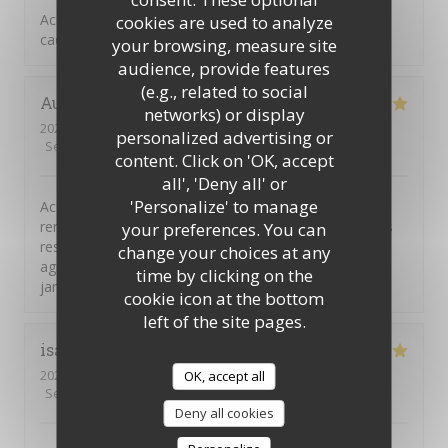
Accueil chaleureux pour se restaurer finement dans un
cookies are used to analyze
cadre repli d’odeurs de ce beau jardin
your browsing, measure site
audience, provide features
(e.g., related to social
Audrey
P
networks) or display
2026-08-08
- 19:45 - Guests 5
personalized advertising or
Service
:
5
/5
Ambiance
:
5
/5
Food
:
5
/5
Value
:
5
/5
content. Click on 'OK, accept
all', 'Deny all' or
'Personalize' to manage
Accueil chaleureux et très professionnel. Je vous
remercie pour vos attentions envers mon fils qui a des
your preferences. You can
restrictions alimentaires. Nous avons passé un très
change your choices at any
agréable moment, suspendu dans le temps. Vue sur le
time by clicking on the
jardin. Pur moment de détente et de gourmandise.
cookie icon at the bottom
left of the site pages.
isabelle
L
2026-08-03
- 19:30 - Guests 2
OK, accept all
Service
:
5
/5
Ambiance
:
5
/5
Food
:
5
/5
Value
:
5
/5
Deny all cookies