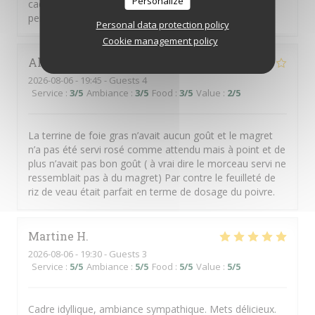
Personalize
cadre magnifique avec son jardin, service excellent,
personnel très accueillant, menu top
Personal data protection policy
Cookie management policy
Alain
M
2026-08-06
- 19:45 - Guests 4
Service
:
3
/5
Ambiance
:
3
/5
Food
:
3
/5
Value
:
2
/5
La terrine de foie gras n’avait aucun goût et le magret
n’a pas été servi rosé comme attendu mais à point et de
plus n’avait pas bon goût ( à vrai dire le morceau servi ne
ressemblait pas à du magret) Par contre le feuilleté de
riz de veau était parfait en terme de dosage du poivre.
Martine
H
2026-08-06
- 19:30 - Guests 3
Service
:
5
/5
Ambiance
:
5
/5
Food
:
5
/5
Value
:
5
/5
Cadre idyllique, ambiance sympathique. Mets délicieux.