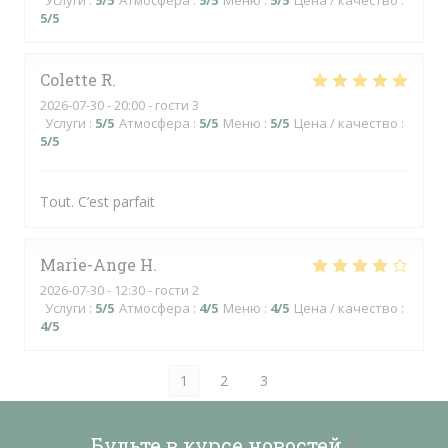
Услуги
:
5
/5
Атмосфера
:
5
/5
Меню
:
5
/5
Цена / качество
:
5
/5
Colette
R
2026-07-30
- 20:00 - гости 3
Услуги
:
5
/5
Атмосфера
:
5
/5
Меню
:
5
/5
Цена / качество
:
5
/5
Tout. C’est parfait
Marie-Ange
H
2026-07-30
- 12:30 - гости 2
Услуги
:
5
/5
Атмосфера
:
4
/5
Меню
:
4
/5
Цена / качество
:
4
/5
1
2
3
Будьте в курсе новостей
*