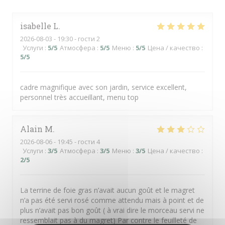
isabelle
L
2026-08-03
- 19:30 - гости 2
Услуги
:
5
/5
Атмосфера
:
5
/5
Меню
:
5
/5
Цена / качество
:
5
/5
cadre magnifique avec son jardin, service excellent,
personnel très accueillant, menu top
Alain
M
2026-08-06
- 19:45 - гости 4
Услуги
:
3
/5
Атмосфера
:
3
/5
Меню
:
3
/5
Цена / качество
:
2
/5
La terrine de foie gras n’avait aucun goût et le magret
n’a pas été servi rosé comme attendu mais à point et de
plus n’avait pas bon goût ( à vrai dire le morceau servi ne
ressemblait pas à du magret) Par contre le feuilleté de