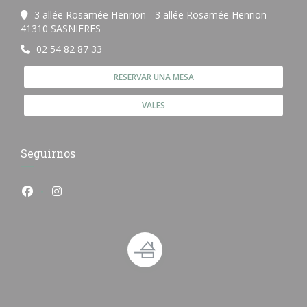
3 allée Rosamée Henrion - 3 allée Rosamée Henrion
((abre en una nueva ventana))
41310 SASNIERES
02 54 82 87 33
RESERVAR UNA MESA
VALES
Seguirnos
Facebook ((abre en una nueva ventana))
Instagram ((abre en una nueva ventana))