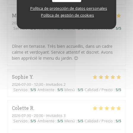
Política de protección de datos personales
Martine
J
Política de gestión de cookies
2026-07-31
- 19:30 - Invitados 4
Servicio
:
5
/5
Ambiente
:
5
/5
Menú
:
5
/5
Calidad / Precio
:
5
/5
Dîner en terrasse. Très bien accueillis, dans un cadre
calme et verdoyant. Service attentif et discret. Avons
bien apprécié le menu du jardin. 😊
Sophie
Y
2026-07-30
- 12:30 - Invitados 2
Servicio
:
5
/5
Ambiente
:
5
/5
Menú
:
5
/5
Calidad / Precio
:
5
/5
Colette
R
2026-07-30
- 20:00 - Invitados 3
Servicio
:
5
/5
Ambiente
:
5
/5
Menú
:
5
/5
Calidad / Precio
:
5
/5