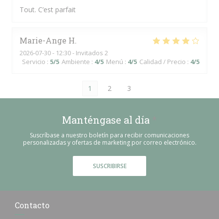
Tout. C’est parfait
Marie-Ange
H
2026-07-30
- 12:30 - Invitados 2
Servicio
:
5
/5
Ambiente
:
4
/5
Menú
:
4
/5
Calidad / Precio
:
4
/5
1
2
3
Manténgase al día
*
Suscríbase a nuestro boletín para recibir comunicaciones
personalizadas y ofertas de marketing por correo electrónico.
SUSCRIBIRSE
Contacto