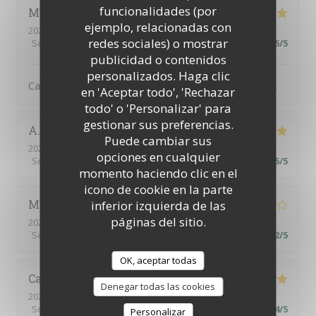
funcionalidades (por
Martine
H
ejemplo, relacionadas con
2026-08-06
- 19:30 - Invitados 3
redes sociales) o mostrar
Servicio
:
5
/5
Ambiente
:
5
/5
Menú
:
5
/5
Calidad / Precio
:
5
/5
publicidad o contenidos
personalizados. Haga clic
Cadre idyllique, ambiance sympathique. Mets délicieux.
en 'Aceptar todo', 'Rechazar
todo' o 'Personalizar' para
gestionar sus preferencias.
A
Puede cambiar sus
2026-08-02
- 13:00 - Invitados 6
opciones en cualquier
Servicio
:
5
/5
Ambiente
:
5
/5
Menú
:
5
/5
Calidad / Precio
:
5
/5
momento haciendo clic en el
icono de cookie en la parte
Monica
H
inferior izquierda de las
páginas del sitio.
2026-08-02
- 12:30 - Invitados 4
Servicio
:
4
/5
Ambiente
:
3
/5
Menú
:
3
/5
Calidad / Precio
:
2
/5
OK, aceptar todas
Catherine
C
Denegar todas las cookies
2026-07-30
- 12:30 - Invitados 4
Servicio
:
5
/5
Ambiente
:
5
/5
Menú
:
4
/5
Calidad / Precio
:
4
/5
Personalizar