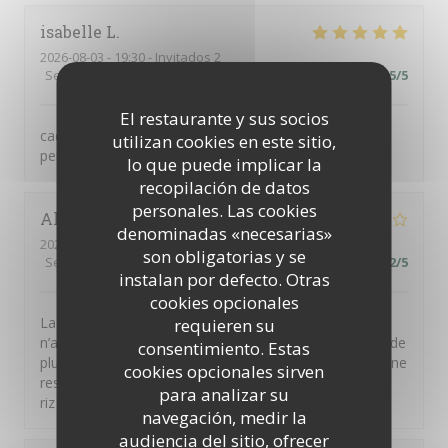
isabelle
L
2026-08-03
- 19:30 - Invitados 2
Servicio
:
5
/5
Ambiente
:
5
/5
Menú
:
5
/5
Calidad / Precio
:
5
/5
El restaurante y sus socios
cadre magnifique avec son jardin, service excellent,
utilizan cookies en este sitio,
personnel très accueillant, menu top
lo que puede implicar la
recopilación de datos
personales. Las cookies
Alain
M
denominadas «necesarias»
2026-08-06
- 19:45 - Invitados 4
son obligatorias y se
Servicio
:
3
/5
Ambiente
:
3
/5
Menú
:
3
/5
Calidad / Precio
:
2
/5
instalan por defecto. Otras
cookies opcionales
La terrine de foie gras n’avait aucun goût et le magret
requieren su
n’a pas été servi rosé comme attendu mais à point et de
consentimiento. Estas
plus n’avait pas bon goût ( à vrai dire le morceau servi ne
cookies opcionales sirven
ressemblait pas à du magret) Par contre le feuilleté de
para analizar su
riz de veau était parfait en terme de dosage du poivre.
navegación, medir la
audiencia del sitio, ofrecer