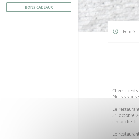
BONS CADEAUX
Fermé
Chers clients
Plessis vous 
Le restauran
31 octobre 20
dimanche, le 
Le restaurant