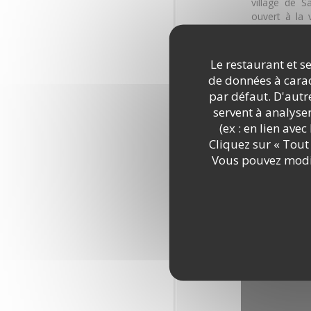
village de S
ouvert à la 
restaurant Le
Sasnières.
Le restaurant et se
Dans un cadr
de données à caract
tradition, b
par défaut. D'autre
saison, pr
servent à analyse
confectionner
(ex : en lien ave
pour qu'il fa
Cliquez sur « Tout 
Découvr
Pendant la b
Vous pouvez modif
jardin permet
La cave met 
coteaux du 