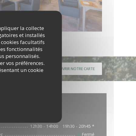
mpliquer la collecte
atoires et installés
 cookies facultatifs
es fonctionnalités
nus personnalisés.
rer vos préférences.
DÉCOUVRIR NOTRE CARTE
ésentant un cookie
pratiques
Horaires
12h30 - 14h00
19h30 - 20h45 *
•
er
Fermé