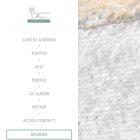
Personnalisation de vos choix en matière de cookies
CARTES & MENUS
PHOTOS
AVIS
PRESSE
((OUVRE UNE NOUVELLE FENÊTRE))
LE JARDIN
((OUVRE UNE NOUVELLE FENÊTRE))
OFFRIR
ACCÈS/CONTACT
RÉSERVER