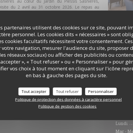
asnières au cœur du Jardin du Plessis Sasnières,
visite du 2 avril au 31 octobre 2026. Le repas au
 Plessis n'inclut pas la visite du jardin du Plessis
s partenaires utilisent des cookies sur ce site, pouvant i
e élégant Guillaume Henrion décline une cuisine de
ère personnel. Les cookies dits « nécessaires » sont oblig
DÉCOUVRIR LE LIEU
asée sur des viandes françaises et des légumes de
s cookies facultatifs nécessitent votre consentement. Ces
oduits localement. Les 15 années passées à
r votre navigation, mesurer l'audience du site, proposer d
 les pâtisseries du Salon de Thé ont ouvert la voie
c les réseaux sociaux) ou afficher des publicités ou conte
sse de sa passion un métier.
accepter », « Tout refuser » ou « Personnaliser » pour gé
ir notre carte
elle saison, une terrasse ouverte sur l'étang et le
ier vos choix à tout moment en cliquant sur l'icône repr
 de déjeuner et dîner, immergé dans la nature.
en bas à gauche des pages du site.
en avant les vins de Loire dont les vins locaux des
Vendômois.
Tout accepter
Tout refuser
Personnaliser
Politique de protection des données à caractère personnel
Infos 
Politique de gestion des cookies
Lundi
Mar
-
M