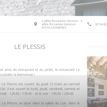
3 allée Rosamée Henrion - 3
allée Rosamée Henrion
02 54 82
((ouvre une nouvelle fenêtre
41310 SASNIERES
LE PLESSIS
 et amis du restaurant et du jardin, le restaurant Le
souhaite la bienvenue !
t Le Plessis est ouvert du jeudi 12 mars au samedi
26. Il est ouvert le lundi, jeudi, vendredi, samedi et
midi - 12h30 / 13h45 - et le soir - 19h30 / 20h45.
 Le Plessis se situe dans la vallée du Loir, dans le