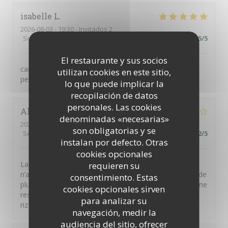
isabelle
L
2026-08-03
- 19:30 - Invitados 2
Servicio
:
5
/5
Ambiente
:
5
/5
Menú
:
5
/5
Calidad / Precio
:
5
/5
El restaurante y sus socios
cadre magnifique avec son jardin, service excellent,
utilizan cookies en este sitio,
personnel très accueillant, menu top
lo que puede implicar la
recopilación de datos
personales. Las cookies
Alain
M
denominadas «necesarias»
2026-08-06
- 19:45 - Invitados 4
son obligatorias y se
Servicio
:
3
/5
Ambiente
:
3
/5
Menú
:
3
/5
Calidad / Precio
:
2
/5
instalan por defecto. Otras
cookies opcionales
La terrine de foie gras n’avait aucun goût et le magret
requieren su
n’a pas été servi rosé comme attendu mais à point et de
consentimiento. Estas
plus n’avait pas bon goût ( à vrai dire le morceau servi ne
cookies opcionales sirven
ressemblait pas à du magret) Par contre le feuilleté de
para analizar su
riz de veau était parfait en terme de dosage du poivre.
navegación, medir la
audiencia del sitio, ofrecer