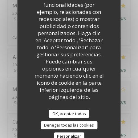
funcionalidades (por
Martine
H
ejemplo, relacionadas con
2026-08-06
- 19:30 - Invitados 3
redes sociales) o mostrar
Servicio
:
5
/5
Ambiente
:
5
/5
Menú
:
5
/5
Calidad / Precio
:
5
/5
publicidad o contenidos
personalizados. Haga clic
Cadre idyllique, ambiance sympathique. Mets délicieux.
en 'Aceptar todo', 'Rechazar
todo' o 'Personalizar' para
gestionar sus preferencias.
A
Puede cambiar sus
2026-08-02
- 13:00 - Invitados 6
opciones en cualquier
Servicio
:
5
/5
Ambiente
:
5
/5
Menú
:
5
/5
Calidad / Precio
:
5
/5
momento haciendo clic en el
icono de cookie en la parte
Monica
H
inferior izquierda de las
páginas del sitio.
2026-08-02
- 12:30 - Invitados 4
Servicio
:
4
/5
Ambiente
:
3
/5
Menú
:
3
/5
Calidad / Precio
:
2
/5
OK, aceptar todas
Catherine
C
Denegar todas las cookies
2026-07-30
- 12:30 - Invitados 4
Servicio
:
5
/5
Ambiente
:
5
/5
Menú
:
4
/5
Calidad / Precio
:
4
/5
Personalizar