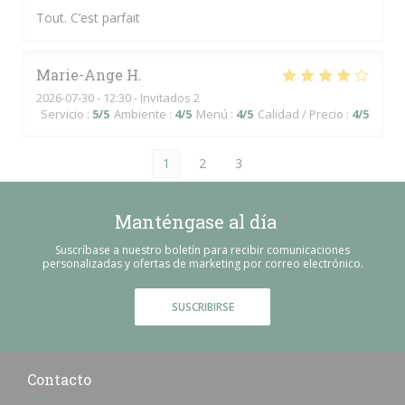
Tout. C’est parfait
Marie-Ange
H
2026-07-30
- 12:30 - Invitados 2
Servicio
:
5
/5
Ambiente
:
4
/5
Menú
:
4
/5
Calidad / Precio
:
4
/5
1
2
3
Manténgase al día
*
Suscríbase a nuestro boletín para recibir comunicaciones
personalizadas y ofertas de marketing por correo electrónico.
SUSCRIBIRSE
Contacto