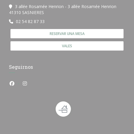
3 allée Rosamée Henrion - 3 allée Rosamée Henrion
((abre en una nueva ventana))
41310 SASNIERES
02 54 82 87 33
RESERVAR UNA MESA
VALES
Seguirnos
Facebook ((abre en una nueva ventana))
Instagram ((abre en una nueva ventana))