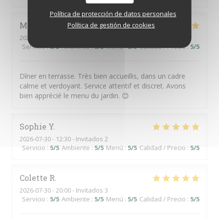
Política de protección de datos personales
Martine
J
Política de gestión de cookies
2026-07-31
- 19:30 - Invitados 4
Servicio
:
5
/5
Ambiente
:
5
/5
Menú
:
5
/5
Calidad / Precio
:
5
/5
Dîner en terrasse. Très bien accueillis, dans un cadre
calme et verdoyant. Service attentif et discret. Avons
bien apprécié le menu du jardin. 😊
Sophie
Y
2026-07-30
- 12:30 - Invitados 2
Servicio
:
5
/5
Ambiente
:
5
/5
Menú
:
5
/5
Calidad / Precio
:
5
/5
Colette
R
2026-07-30
- 20:00 - Invitados 3
Servicio
:
5
/5
Ambiente
:
5
/5
Menú
:
5
/5
Calidad / Precio
:
5
/5