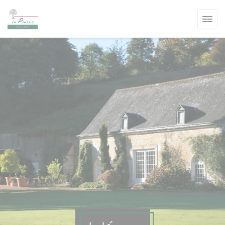
クッキー利用の管理について
ます))
ます))