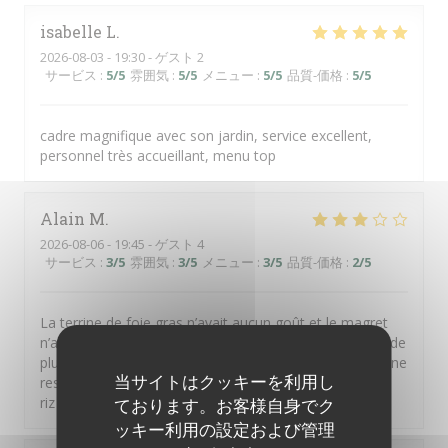
isabelle
L
2026-08-03
- 19:30 - ゲスト 2
サービス
:
5
/5
雰囲気
:
5
/5
メニュー
:
5
/5
品質-価格
:
5
/5
cadre magnifique avec son jardin, service excellent,
personnel très accueillant, menu top
Alain
M
2026-08-06
- 19:45 - ゲスト 4
サービス
:
3
/5
雰囲気
:
3
/5
メニュー
:
3
/5
品質-価格
:
2
/5
La terrine de foie gras n’avait aucun goût et le magret
n’a pas été servi rosé comme attendu mais à point et de
plus n’avait pas bon goût ( à vrai dire le morceau servi ne
当サイトはクッキーを利用し
ressemblait pas à du magret) Par contre le feuilleté de
riz de veau était parfait en terme de dosage du poivre.
ております。お客様自身でク
ッキー利用の設定および管理