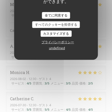
ができます。
Martine
H
2026-08-06
- 19:30 - ゲスト 3
全てに同意する
サービス
:
5
/5
雰囲気
:
5
/5
メニュー
:
5
/5
品質-価格
:
5
/5
すべてのクッキーを拒否する
Cadre idyllique, ambiance sympathique. Mets délicieux.
カスタマイズする
プライバシーポリシー
A
undefined
2026-08-02
- 13:00 - ゲスト 6
サービス
:
5
/5
雰囲気
:
5
/5
メニュー
:
5
/5
品質-価格
:
5
/5
Monica
H
2026-08-02
- 12:30 - ゲスト 4
サービス
:
4
/5
雰囲気
:
3
/5
メニュー
:
3
/5
品質-価格
:
2
/5
Catherine
C
2026-07-30
- 12:30 - ゲスト 4
サービス
:
5
/5
雰囲気
:
5
/5
メニュー
:
4
/5
品質-価格
:
4
/5