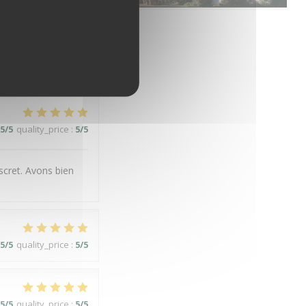
3
/5
quality_price
:
2
/5
4
/5
quality_price
:
4
/5
5
/5
quality_price
:
5
/5
iscret. Avons bien
5
/5
quality_price
:
5
/5
5
/5
quality_price
:
5
/5