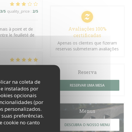
3
/5
quality_price
:
2
/5
Avaliações 100%
mais à point et de
tre le feuilleté de
certificadas
Apenas os clientes que fizeram
reservas submeteram avaliações
5
/5
quality_price
:
5
/5
Reserva
licar na coleta de
RESERVAR UMA MESA
e instalados por
ookies opcionais
uncionalidades (por
os personalizados.
Menus
5
/5
quality_price
:
5
/5
r suas preferências.
e cookie no canto
DESCUBRA O NOSSO MENU