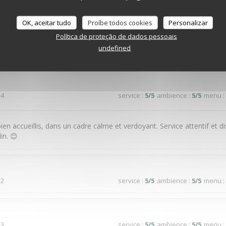
 4
service
:
4
/5
ambience
:
3
/5
menu
:
OK, aceitar tudo
Proíbe todos cookies
Personalizar
Política de proteção de dados pessoais
undefined
 4
service
:
5
/5
ambience
:
5
/5
menu
:
 4
service
:
5
/5
ambience
:
5
/5
menu
:
ien accueillis, dans un cadre calme et verdoyant. Service attentif et d
in. 😊
 2
service
:
5
/5
ambience
:
5
/5
menu
:
 3
service
:
5
/5
ambience
:
5
/5
menu
: