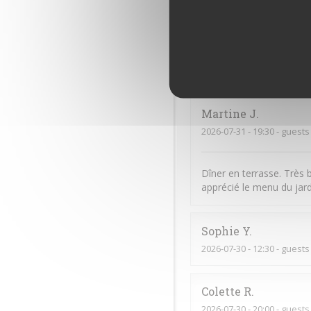
2026-08-02
- 12:30 - guests
Catherine
C
2026-07-30
- 12:30 - guests
Martine
J
2026-07-31
- 19:30 - guests
Dîner en terrasse. Très b
apprécié le menu du jard
Sophie
Y
2026-07-30
- 12:30 - guests
Colette
R
2026-07-30
- 20:00 - guests