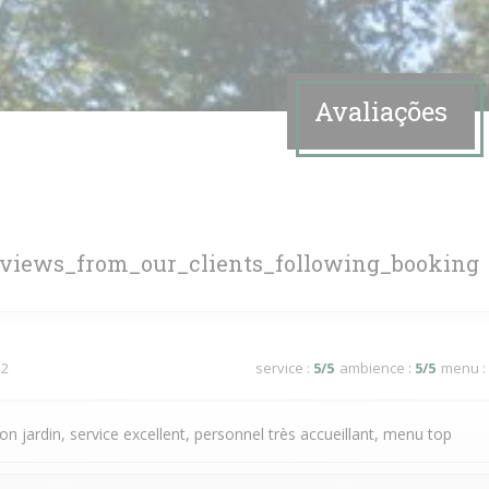
Avaliações
eviews_from_our_clients_following_booking
 2
service
:
5
/5
ambience
:
5
/5
menu
:
n jardin, service excellent, personnel très accueillant, menu top