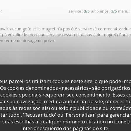
 4
service
:
3
/5
ambience
:
3
/5
menu
:
n’avait aucun goût et le magret n’a pas été servi rosé comme attendu 
 ( à vrai dire le morceau servi ne ressemblait pas à du magret) Par con
t en terme de dosage du poivre.
 3
service
:
5
/5
ambience
:
5
/5
menu
:
eus parceiros utilizam cookies neste site, o que pode imp
e sympathique. Mets délicieux.
 Os cookies denominados «necessários» são obrigatórios 
cookies opcionais requerem seu consentimento. Esses c
ar sua navegação, medir a audiência do site, oferecer f
adas às redes sociais) ou exibir publicidade ou conteúd
 6
service
:
5
/5
ambience
:
5
/5
menu
:
tar tudo', 'Recusar tudo' ou 'Personalizar' para gerencia
r suas escolhas a qualquer momento clicando no ícone d
inferior esquerdo das páginas do site.