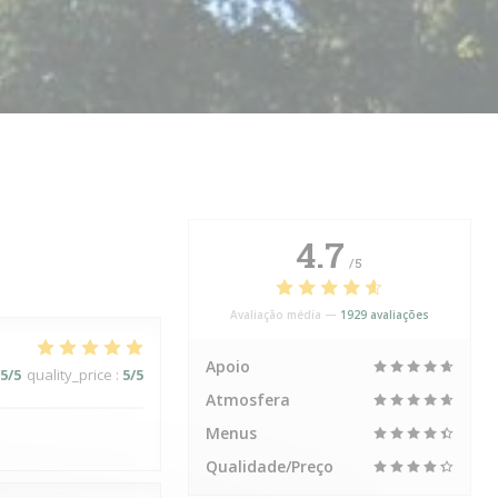
4.7
/5
Avaliação média —
1929 avaliações
Apoio
5
/5
quality_price
:
5
/5
Atmosfera
Menus
Qualidade/Preço