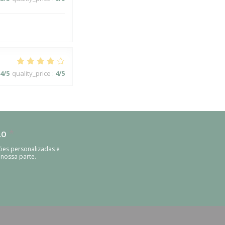
4
/5
quality_price
:
4
/5
do
*
ões personalizadas e
 nossa parte.