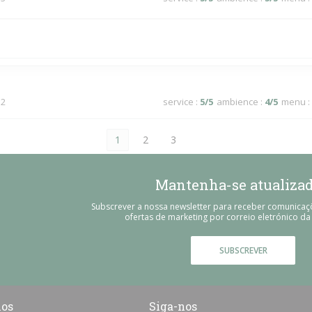
 2
service
:
5
/5
ambience
:
4
/5
menu
:
1
2
3
Mantenha-se atualiza
Subscrever a nossa newsletter para receber comunicaç
ofertas de marketing por correio eletrónico da
SUBSCREVER
nos
Siga-nos