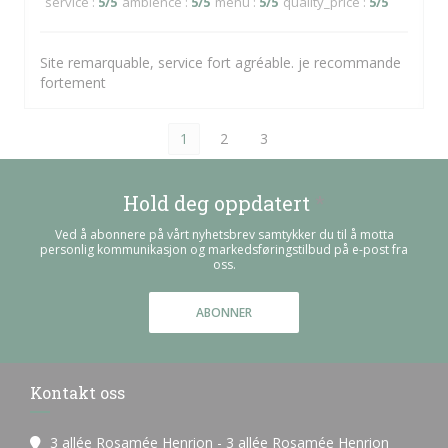
service
:
5
/5
ambience
:
5
/5
menu
:
5
/5
quality_price
:
5
/5
Site remarquable, service fort agréable. je recommande
fortement
1
2
3
Hold deg oppdatert
*
Ved å abonnere på vårt nyhetsbrev samtykker du til å motta
personlig kommunikasjon og markedsføringstilbud på e-post fra
oss.
ABONNER
Kontakt oss
3 allée Rosamée Henrion - 3 allée Rosamée Henrion