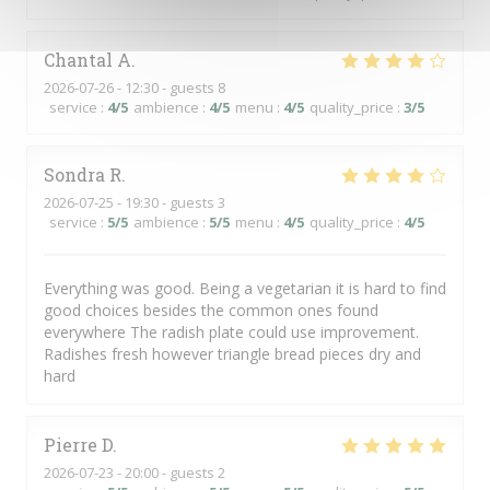
Chantal
A
2026-07-26
- 12:30 - guests 8
service
:
4
/5
ambience
:
4
/5
menu
:
4
/5
quality_price
:
3
/5
Sondra
R
2026-07-25
- 19:30 - guests 3
service
:
5
/5
ambience
:
5
/5
menu
:
4
/5
quality_price
:
4
/5
Everything was good. Being a vegetarian it is hard to find
good choices besides the common ones found
everywhere The radish plate could use improvement.
Radishes fresh however triangle bread pieces dry and
hard
Pierre
D
2026-07-23
- 20:00 - guests 2