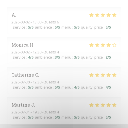
A
2026-08-02
- 13:00 - guests 6
service
:
5
/5
ambience
:
5
/5
menu
:
5
/5
quality_price
:
5
/5
Monica
H
2026-08-02
- 12:30 - guests 4
service
:
4
/5
ambience
:
3
/5
menu
:
3
/5
quality_price
:
2
/5
Catherine
C
2026-07-30
- 12:30 - guests 4
service
:
5
/5
ambience
:
5
/5
menu
:
4
/5
quality_price
:
4
/5
Martine
J
2026-07-31
- 19:30 - guests 4
service
:
5
/5
ambience
:
5
/5
menu
:
5
/5
quality_price
:
5
/5