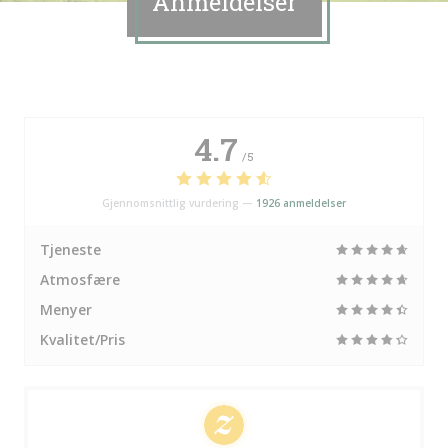
Anmeldelser
4.7
/5
Gjennomsnittlig vurdering —
1926 anmeldelser
Tjeneste
Atmosfære
Menyer
Kvalitet/Pris