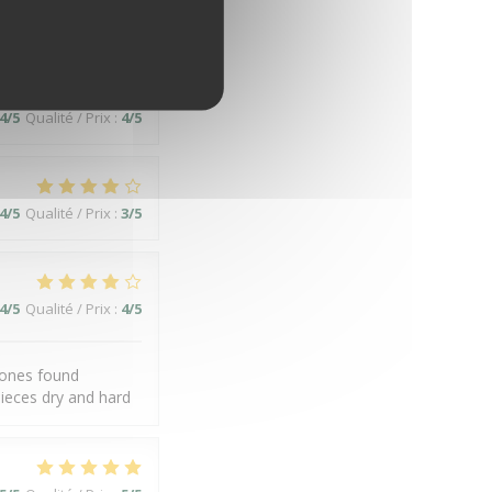
4
/5
Qualité / Prix
:
4
/5
4
/5
Qualité / Prix
:
3
/5
4
/5
Qualité / Prix
:
4
/5
 ones found
ieces dry and hard