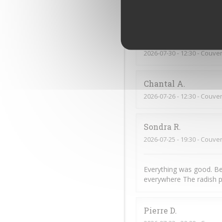
Tout. C’est parfait
Marie-Ange
H
2026-07-30
- 12:30 - Couver
Chantal
A
2026-07-26
- 12:30 - Couver
Sondra
R
2026-07-25
- 19:30 - Couver
Everything was good. Be
everywhere The radish p
Pierre
D