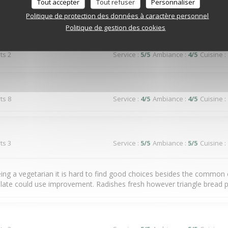
Tout accepter
Tout refuser
Personnaliser
Politique de protection des données à caractère personnel
Politique de gestion des cookies
ts 2
Service
:
5
/5
Ambiance
:
4
/5
Cuisine
:
ts 8
Service
:
4
/5
Ambiance
:
4
/5
Cuisine
:
ts 3
Service
:
5
/5
Ambiance
:
5
/5
Cuisine
:
ing a vegetarian it is hard to find good choices besides the common
late could use improvement. Radishes fresh however triangle bread p