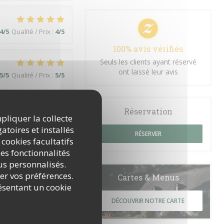
4
/5
Qualité / Prix
:
4
/5
100% avis vérifiés
Seuls les clients ayant réservé
ont laissé leur avis
5
/5
Qualité / Prix
:
5
/5
iscret. Avons bien
Réservation
mpliquer la collecte
atoires et installés
RÉSERVER
 cookies facultatifs
es fonctionnalités
5
/5
Qualité / Prix
:
5
/5
nus personnalisés.
rer vos préférences.
Cartes & Menus
ésentant un cookie
DÉCOUVRIR NOTRE CARTE
5
/5
Qualité / Prix
:
5
/5