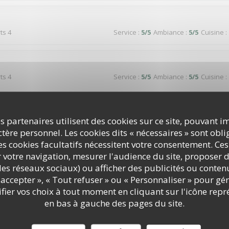
ts 4
Service
:
5
/5
Ambiance
:
5
/5
Cuisine
:
ts 4
Service
:
5
/5
Ambiance
:
5
/5
Cuisine
:
ien accueillis, dans un cadre calme et verdoyant. Service attentif et d
in. 😊
s partenaires utilisent des cookies sur ce site, pouvant i
ère personnel. Les cookies dits « nécessaires » sont oblig
s cookies facultatifs nécessitent votre consentement. Ces
r votre navigation, mesurer l'audience du site, proposer d
ts 2
Service
:
5
/5
Ambiance
:
5
/5
Cuisine
:
c les réseaux sociaux) ou afficher des publicités ou conte
accepter », « Tout refuser » ou « Personnaliser » pour gé
ier vos choix à tout moment en cliquant sur l'icône repr
en bas à gauche des pages du site.
ts 3
Service
:
5
/5
Ambiance
:
5
/5
Cuisine
: