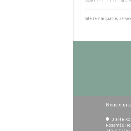
2026-07-23
- 20:00 - Couver
Site remarquable, servi
Nous cont
3 allée R
Rosamée Hen
41310 SASNI