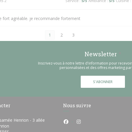
ts 2
Service
:
5
/5
Ambiance
:
5
/5
Cuisine
:
ce fort agréable. je recommande fortement
1
2
3
Newsletter
*
Inscrivez-vous à notre lettre d'information pour recevo
personnalisées et des offres marketing par 
S'ABONNER
acter
Nous suivre
osamée Henrion - 3 allée
Facebook ((ouvre une nouvelle
Instagram ((ouvre une n
rion
((ouvre une nouvelle fenêtre))
ERES