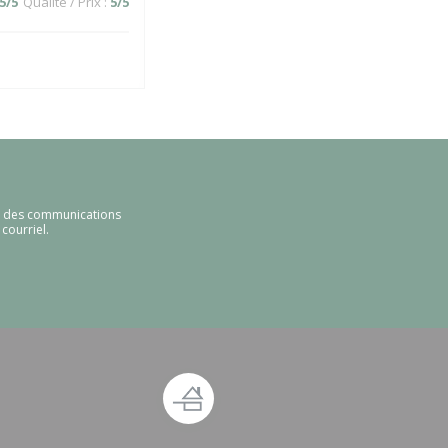
5
/5
Qualité / Prix
:
5
/5
ir des communications
courriel.
 fenêtre))
ouvelle fenêtre))