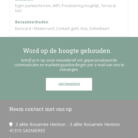
Eigen parkeerterrein, WIFI, Privatisering mogelijk, Terras &
tuin
Betaalmethoden
Eurocard / Mastercard, Contant geld, Visa, Debetkaart
Word op de hoogte gehouden
*
Schrijf je in op onze nieuwsbrief om gepersonaliseerde
communicatie en marketingaanbiedingen per e-mail van ons te
ontvangen.
ABONNEREN
Neem contact met ons op
3 allée Rosamée Henrion - 3 allée Rosamée Henrion
((opent in een nieuw venster))
41310 SASNIERES