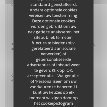
standaard geïnstalleerd.
dauphinois ou frites
Andere optionele cookies
26,00 EUR
vereisen uw toestemming.
Viande née, élevée et abattue en France.
Deze optionele cookies
worden gebruikt om uw
Magret de canard sauce à l'orange
navigatie te analyseren, het
24,00 EUR
sitepubliek te meten,
functies te bieden (bijv.
Tartare de bœuf au couteau préparé par nos soins,
gerelateerd aan sociale
servi avec frites et salade
netwerken) of
21,00 EUR
gepersonaliseerde
Moutarde, câpres, échalotte, tabasco, jaune d'œuf. Viande
advertenties of inhoud weer
Charolaise née, élevée et abattue en France
te geven. Klik op 'OK,
accepteer alle', 'Weiger alle'
Carré de "cochon" laqué au miel du jardin et
épices
of 'Personaliseer' om uw
voorkeuren te beheren. U
24,00 EUR
kunt uw keuzes op elk
Cuisson basse température
moment wijzigen door op
het cookiepictogram
Salade fraîcheur