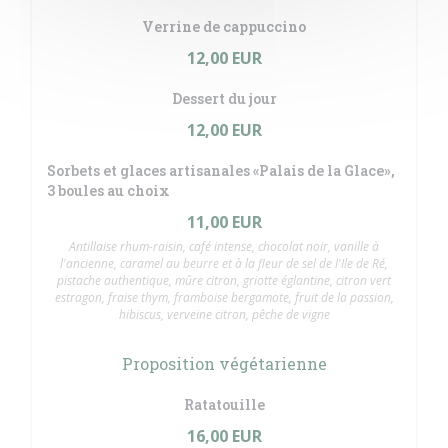
Verrine de cappuccino
12,00 EUR
Dessert du jour
12,00 EUR
Sorbets et glaces artisanales «Palais de la Glace»,
3 boules au choix
11,00 EUR
Antillaise rhum-raisin, café intense, chocolat noir, vanille à
l'ancienne, caramel au beurre et à la fleur de sel de l'Ile de Ré,
pistache authentique, mûre citron, griotte églantine, citron vert
estragon, fraise thym, framboise bergamote, fruit de la passion,
hibiscus, verveine citron, pêche de vigne
Proposition végétarienne
Ratatouille
16,00 EUR