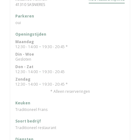
((opent in een nieuw venster))
41310 SASNIERES
Parkeren
oui
Openingstijden
Maandag
12:30 - 14:00
19:30 - 20:45 *
•
Din
-
Woe
Gesloten
Don
-
Zat
12:30 - 14:00
19:30 - 20:45
•
Zondag
12:30 - 14:00
19:30 - 20:45 *
•
* Alleen reserveringen
Keuken
Traditioneel Frans
Soort bedrijf
Traditioneel restaurant
Diensten