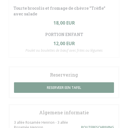
Tourte brocolis et fromage de chèvre "Trèfle"
avec salade
18,00 EUR
PORTION ENFANT
12,00 EUR
Poulet ou boulettes de bœuf avec frites ou légumes
Reservering
RESERVEER EEN TAFEL
Algemene informatie
3 allée Rosamée Henrion - 3 allée
Rosamée Henrion
ROUTEBESCHRIJVING