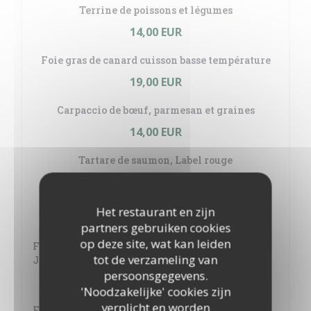
Terrine de poissons et légumes
14,00 EUR
Foie gras de canard cuisson basse température
19,00 EUR
Carpaccio de bœuf, parmesan et graines
14,00 EUR
Tartare de saumon, Label rouge
14,00 EUR
Het restaurant en zijn
PLATS
partners gebruiken cookies
op deze site, wat kan leiden
Filet d'esturgeon de Sologne sauce à l'oseille du
tot de verzameling van
Jardin
persoonsgegevens.
24,00 EUR
'Noodzakelijke' cookies zijn
verplicht en worden
Faux-filet beurre Maître d'Hôtel, gratin