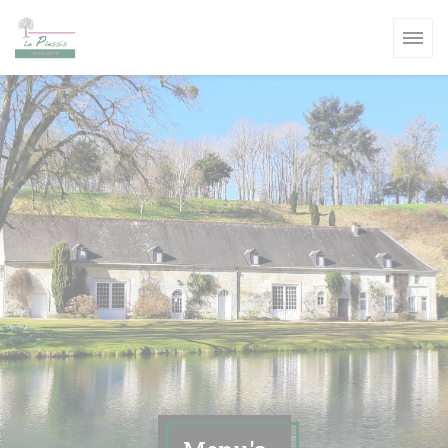
Cookies beheer paneel
W VENSTER))
W VENSTER))